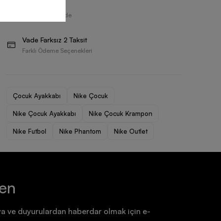
Ücretsiz İade
Ayakkabı
Ayakkabı
30 Gün İçerisinde
7.199,90 TL
7.199,90 TL
Vade Farksız 2 Taksit
Farklı Ödeme Seçenekleri
Çocuk Ayakkabı
Nike Çocuk
Nike Çocuk Ayakkabı
Nike Çocuk Krampon
Nike Futbol
Nike Phantom
Nike Outlet
ten
a ve duyurulardan haberdar olmak için e-