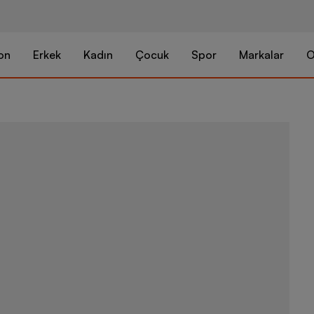
on
Erkek
Kadın
Çocuk
Spor
Markalar
O
Nike Jr. Ph