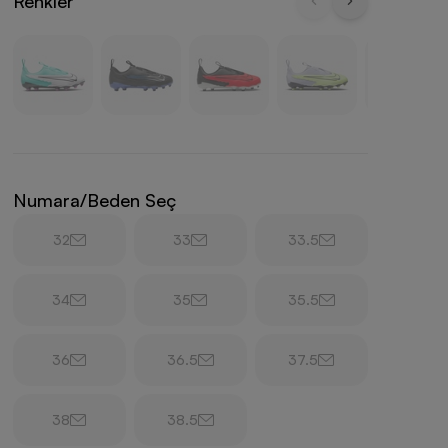
Renkler
Numara/Beden Seç
32
33
33.5
34
35
35.5
36
36.5
37.5
38
38.5