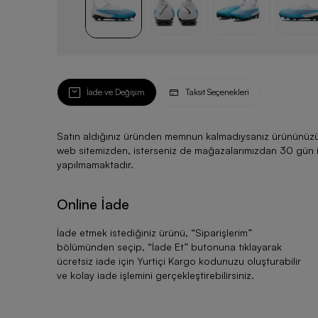
İade ve Değişim
Taksit Seçenekleri
Satın aldığınız üründen memnun kalmadıysanız ürününüzü ku
web sitemizden, isterseniz de mağazalarımızdan 30 gün için
yapılmamaktadır.
Online İade
İade etmek istediğiniz ürünü, “
Siparişlerim
”
bölümünden seçip, “
İade Et
” butonuna tıklayarak
ücretsiz iade için Yurtiçi Kargo kodunuzu oluşturabilir
ve kolay iade işlemini gerçekleştirebilirsiniz.