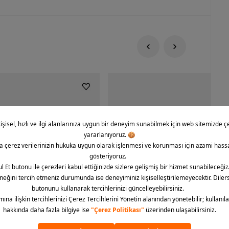
rce 1 '07 CO Icon Erkek Spor
Nike Dunk Low Retro Erkek Spor Aya