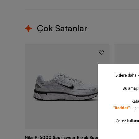
Çok Satanlar
Nike P-6000 Sportswear Erkek Spor
Nike Air Fo