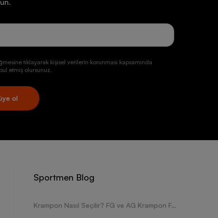
un.
ğmesine tıklayarak kişisel verilerin korunması kapsamında
ul etmiş olursunuz.
üye ol
Sportmen Blog
Krampon Nasıl Seçilir? FG ve AG Krampon Farkları Nelerdir?