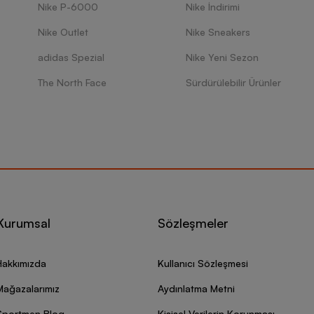
Nike P-6000
Nike İndirimi
Nike Outlet
Nike Sneakers
adidas Spezial
Nike Yeni Sezon
The North Face
Sürdürülebilir Ürünler
Kurumsal
Sözleşmeler
Hakkımızda
Kullanıcı Sözleşmesi
Mağazalarımız
Aydınlatma Metni
Sportmen Blog
Kişisel Verilerin Korunması