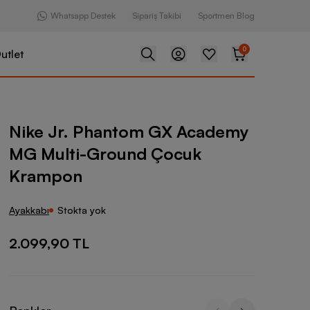
Whatsapp Destek
Sipariş Takibi
Sportmen Blog
0
utlet
antom GX Academy MG Multi-Ground Çocuk Krampon
Nike Jr. Phantom GX Academy
MG Multi-Ground Çocuk
Krampon
Ayakkabı
Stokta yok
2.099,90 TL