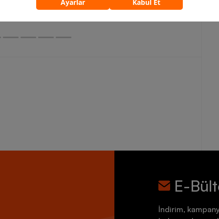
5.759,90 TL
7.199,90 TL
E-Bül
İndirim, kampany