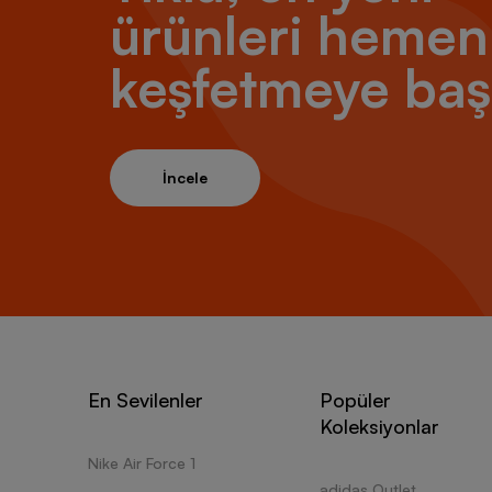
ürünleri hemen
keşfetmeye baş
İncele
En Sevilenler
Popüler
Koleksiyonlar
Nike Air Force 1
adidas Outlet