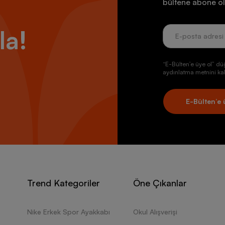
bültene abone ol
la!
“E-Bülten’e üye ol” dü
aydınlatma metnini kab
E-Bülten’e 
Trend Kategoriler
Öne Çıkanlar
Nike Erkek Spor Ayakkabı
Okul Alışverişi