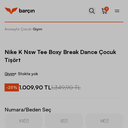
0
Anasayfa
-
Çocuk
-
Giyim
Nike K 
Nike K Nsw Tee Boxy Break Dance Çocuk
Tişört
Giyim
Stokta yok
1.009,90 TL
1.349,90 TL
-
25
%
Numara/Beden Seç
XS
S
M