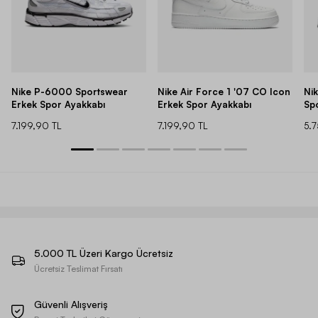
Nike P-6000 Sportswear
Nike Air Force 1 '07 CO Icon
Ni
Erkek Spor Ayakkabı
Erkek Spor Ayakkabı
Sp
7.199,90 TL
7.199,90 TL
5.
5.000 TL Üzeri Kargo Ücretsiz
Ücretsiz Teslimat Fırsatı
Güvenli Alışveriş