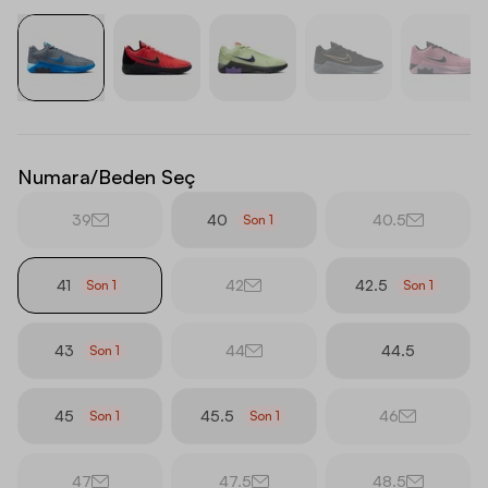
Numara/Beden Seç
39
40
40.5
Son
1
41
42
42.5
Son
1
Son
1
43
44
44.5
Son
1
45
45.5
46
Son
1
Son
1
47
47.5
48.5