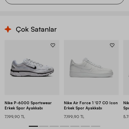
Çok Satanlar
Nike P-6000 Sportswear
Nike Air Force 1 '07 CO Icon
Ni
Erkek Spor Ayakkabı
Erkek Spor Ayakkabı
Sp
7.199,90 TL
7.199,90 TL
5.