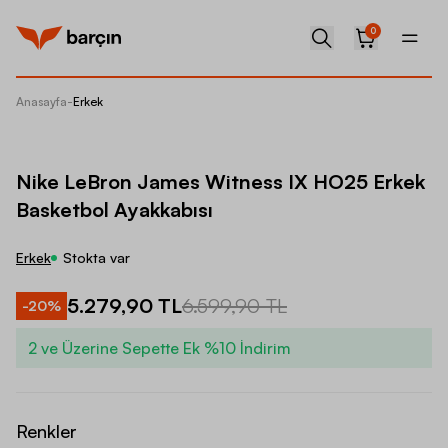
0
Anasayfa
-
Erkek
Nike Le
Nike LeBron James Witness IX HO25 Erkek
Basketbol Ayakkabısı
Erkek
Stokta var
5.279,90 TL
6.599,90 TL
-
20
%
2 ve Üzerine Sepette Ek %10 İndirim
Renkler