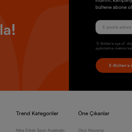
İndirim, kampany
bültene abone ol
la!
“E-Bülten’e üye ol” dü
aydınlatma metnini kab
E-Bülten’e 
Trend Kategoriler
Öne Çıkanlar
Nike Erkek Spor Ayakkabı
Okul Alışverişi