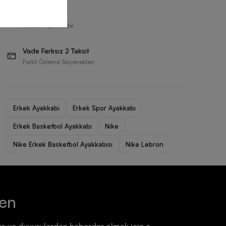
Ayakkabı
Ayakkabı
Ücretsiz İade
7.199,90 TL
7.199,90 TL
30 Gün İçerisinde
Vade Farksız 2 Taksit
Farklı Ödeme Seçenekleri
Erkek Ayakkabı
Erkek Spor Ayakkabı
Erkek Basketbol Ayakkabı
Nike
Nike Erkek Basketbol Ayakkabısı
Nike Lebron
ten