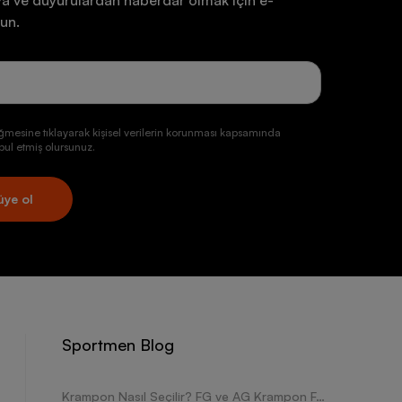
a ve duyurulardan haberdar olmak için e-
un.
ğmesine tıklayarak kişisel verilerin korunması kapsamında
ul etmiş olursunuz.
üye ol
Sportmen Blog
Krampon Nasıl Seçilir? FG ve AG Krampon Farkları Nelerdir?