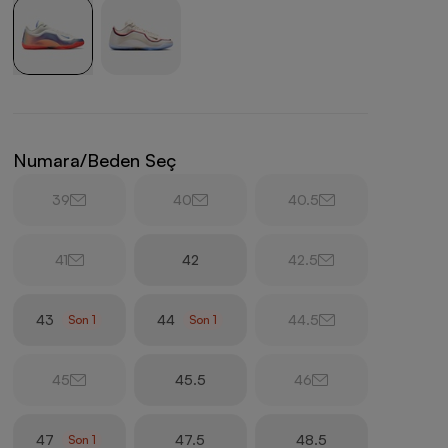
Numara/Beden Seç
39
40
40.5
41
42
42.5
43
44
44.5
Son
1
Son
1
45
45.5
46
47
47.5
48.5
Son
1