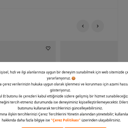
rce 1 '07 CO Icon Erkek Spor
Nike Dunk Low Retro Erkek Spor Aya