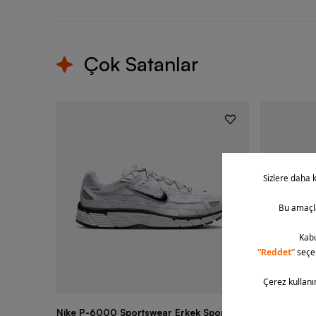
Çok Satanlar
Nike P-6000 Sportswear Erkek Spor
Nike Air Fo