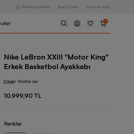
Whatsapp Destek
Sipariş Takibi
Sportmen Blog
0
utlet
XXIII "Motor King" Erkek Basketbol Ayakkabı
Nike LeBron XXIII "Motor King"
Erkek Basketbol Ayakkabı
Erkek
Stokta var
10.999,90 TL
Renkler