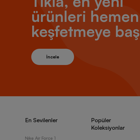
Tıkla, en yeni
ürünleri hemen
keşfetmeye baş
İncele
En Sevilenler
Popüler
Koleksiyonlar
Nike Air Force 1