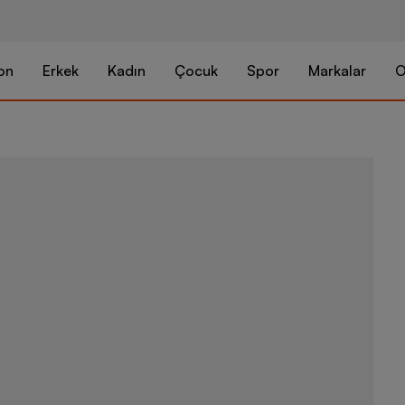
on
Erkek
Kadın
Çocuk
Spor
Markalar
O
Nike LeBron 