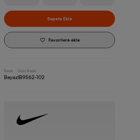
Sepete Ekle
Favorilere ekle
Renk
Ürün Kodu
Beyaz
IB9562-102