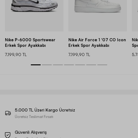
Nike P-6000 Sportswear
Nike Air Force 1 '07 CO Icon
Ni
Erkek Spor Ayakkabı
Erkek Spor Ayakkabı
Sp
7.199,90 TL
7.199,90 TL
5.
5.000 TL Üzeri Kargo Ücretsiz
Ücretsiz Teslimat Fırsatı
Güvenli Alışveriş