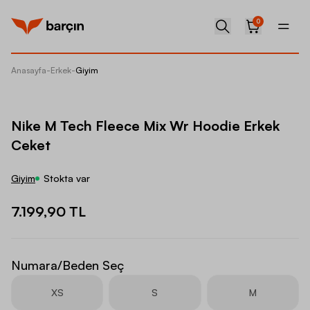
0
Anasayfa
-
Erkek
-
Giyim
Nike M 
Nike M Tech Fleece Mix Wr Hoodie Erkek
Ceket
Giyim
Stokta var
7.199,90 TL
Numara/Beden Seç
XS
S
M