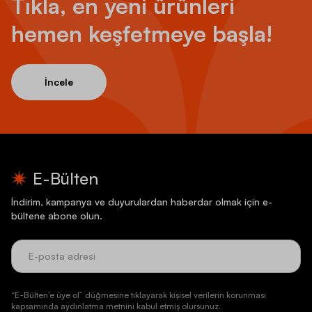
Tıkla, en yeni ürünleri
hemen keşfetmeye başla!
İncele
E-Bülten
İndirim, kampanya ve duyurulardan haberdar olmak için e-
bültene abone olun.
“E-Bülten’e üye ol” düğmesine tıklayarak kişisel verilerin korunması
kapsamında aydınlatma metnini kabul etmiş olursunuz.