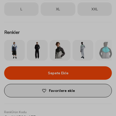
L
XL
XXL
Renkler
Sepete Ekle
Favorilere ekle
Renk
Ürün Kodu