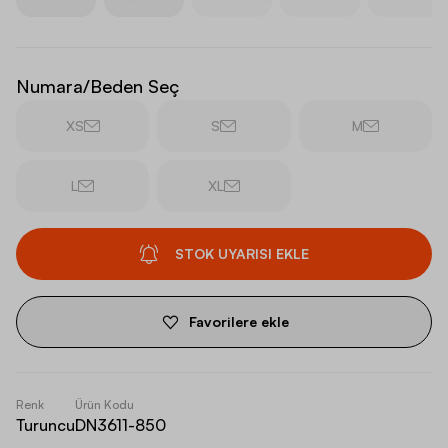
Numara/Beden Seç
XS
S
M
L
XL
STOK UYARISI EKLE
Favorilere ekle
Renk
Ürün Kodu
Turuncu
DN3611-850