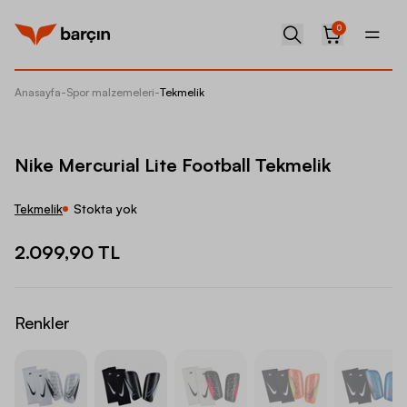
0
Anasayfa
-
Spor malzemeleri
-
Tekmelik
Nike Mer
Nike Mercurial Lite Football Tekmelik
Tekmelik
Stokta yok
2.099,90 TL
Renkler