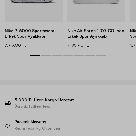
Nike P-6000 Sportswear
Nike Air Force 1 '07 CO Icon
Ni
Erkek Spor Ayakkabı
Erkek Spor Ayakkabı
Sp
7.199,90 TL
7.199,90 TL
5.
5.000 TL Üzeri Kargo Ücretsiz
Ücretsiz Teslimat Fırsatı
Güvenli Alışveriş
Resmi Tedarikçi Güvencesi