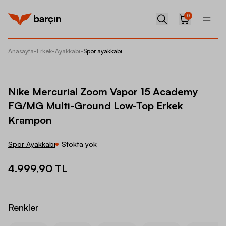
0
Anasayfa
-
Erkek
-
Ayakkabı
-
Spor ayakkabı
Nike M
Nike Mercurial Zoom Vapor 15 Academy
FG/MG Multi-Ground Low-Top Erkek
Krampon
Spor Ayakkabı
Stokta yok
4.999,90 TL
Renkler