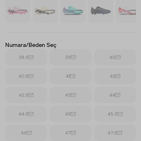
Numara/Beden Seç
38.5
39
40
40.5
41
42
42.5
43
44
44.5
45
45.5
46
47
47.5