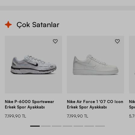
Çok Satanlar
Nike P-6000 Sportswear
Nike Air Force 1 '07 CO Icon
Ni
Erkek Spor Ayakkabı
Erkek Spor Ayakkabı
Sp
7.199,90 TL
7.199,90 TL
5.