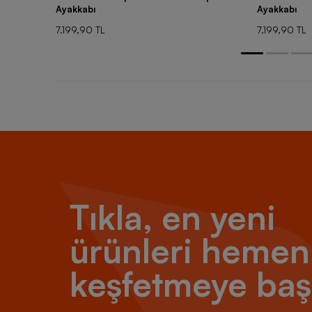
Ayakkabı
Ayakkabı
7.199,90 TL
7.199,90 TL
Tıkla, en yeni
ürünleri hemen
keşfetmeye baş