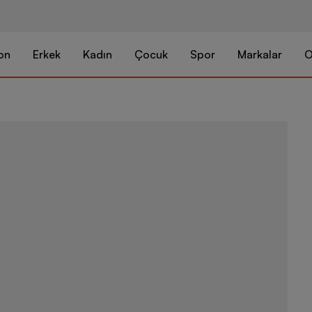
on
Erkek
Kadın
Çocuk
Spor
Markalar
O
Nike Miler Dr