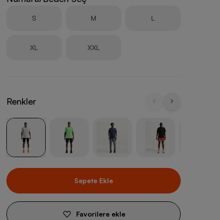
S
M
L
XL
XXL
Renkler
Sepete Ekle
Favorilere ekle