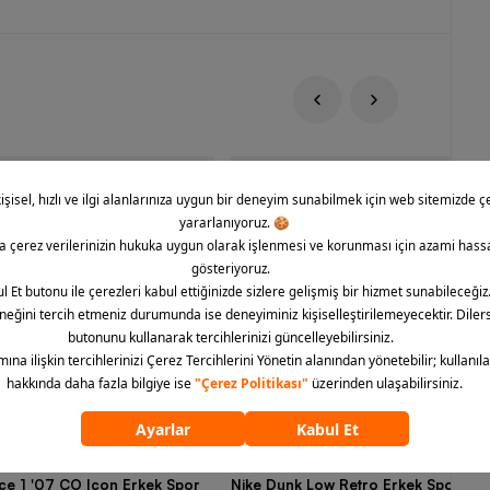
rce 1 '07 CO Icon Erkek Spor
Nike Dunk Low Retro Erkek Spor Aya