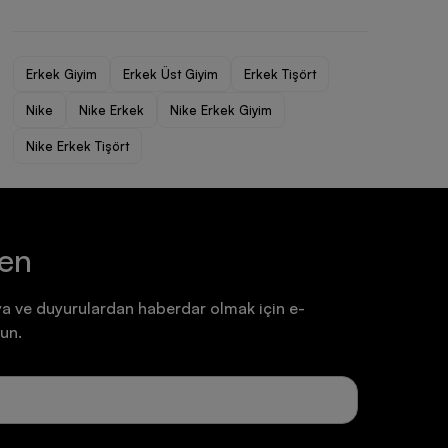
Ayakkabı
Ayakkabı
7.199,90 TL
7.199,90 TL
Erkek Giyim
Erkek Üst Giyim
Erkek Tişört
Nike
Nike Erkek
Nike Erkek Giyim
Nike Erkek Tişört
ten
a ve duyurulardan haberdar olmak için e-
un.