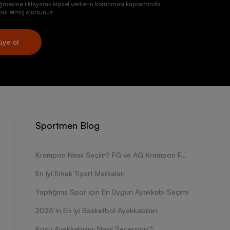
ğmesine tıklayarak kişisel verilerin korunması kapsamında
ul etmiş olursunuz.
üye ol
Sportmen Blog
Krampon Nasıl Seçilir? FG ve AG Krampon Farkları Nelerdir?
En İyi Erkek Tişört Markaları
Yaptığınız Spor için En Uygun Ayakkabı Seçimi
2025’in En İyi Basketbol Ayakkabıları
Koşu Ayakkabısını Nasıl Seçersiniz?