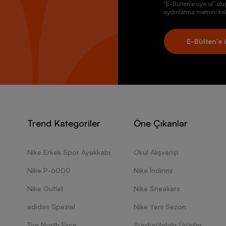
“E-Bülten’e üye ol” dü
aydınlatma metnini kab
E-Bülten’e 
Trend Kategoriler
Öne Çıkanlar
Nike Erkek Spor Ayakkabı
Okul Alışverişi
Nike P-6000
Nike İndirimi
Nike Outlet
Nike Sneakers
adidas Spezial
Nike Yeni Sezon
The North Face
Sürdürülebilir Ürünler