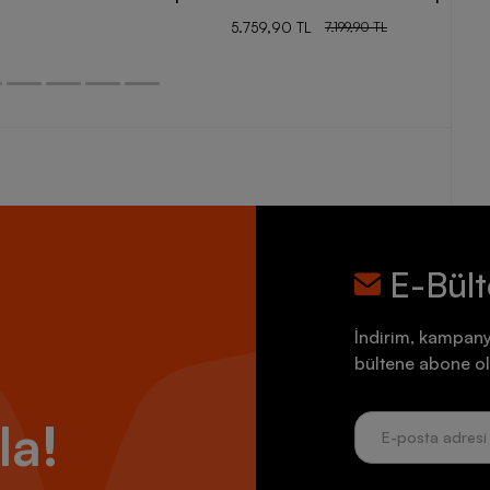
5.759,90 TL
7.199,90 TL
E-Bül
İndirim, kampany
bültene abone ol
la!