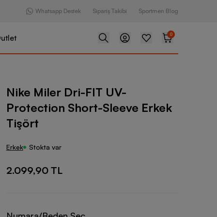
Whatsapp Destek
Sipariş Takibi
Sportmen Blog
0
utlet
i-FIT UV-Protection Short-Sleeve Erkek Tişört
Nike Miler Dri-FIT UV-
Protection Short-Sleeve Erkek
Tişört
Erkek
Stokta var
2.099,90 TL
Numara/Beden Seç