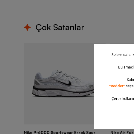
Çok Satanlar
Nike P-6000 Sportswear Erkek Spor
Nike Air Fo