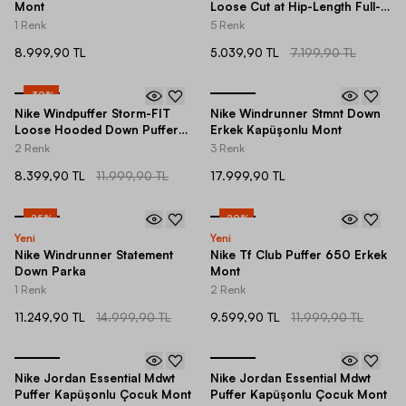
Mont
Loose Cut at Hip-Length Full-
Zip Hoodie Kadın Mont
1 Renk
5 Renk
8.999,90 TL
5.039,90 TL
7.199,90 TL
-
30
%
Nike Windpuffer Storm-FIT
Nike Windrunner Stmnt Down
Loose Hooded Down Puffer
Erkek Kapüşonlu Mont
Kadın Mont
2 Renk
3 Renk
8.399,90 TL
11.999,90 TL
17.999,90 TL
-
25
%
-
20
%
Yeni
Yeni
Nike Windrunner Statement
Nike Tf Club Puffer 650 Erkek
Down Parka
Mont
1 Renk
2 Renk
11.249,90 TL
14.999,90 TL
9.599,90 TL
11.999,90 TL
Nike Jordan Essential Mdwt
Nike Jordan Essential Mdwt
Puffer Kapüşonlu Çocuk Mont
Puffer Kapüşonlu Çocuk Mont