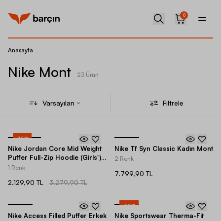
0
Anasayfa
Nike Mont
23 Ürün
Varsayılan
Filtrele
-
35
%
Nike Jordan Core Mid Weight
Nike Tf Syn Classic Kadın Mont
Puffer Full-Zip Hoodie (Girls')
2 Renk
Çocuk Mont
1 Renk
7.799,90 TL
2.129,90 TL
3.279,90 TL
-
30
%
Nike Access Filled Puffer Erkek
Nike Sportswear Therma-Fit