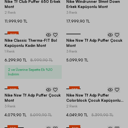
Nike Tf Club Puffer 650 Erkek
Nike Windrunner Stmnt Down
Mont
Erkek Kapüşonlu Mont
2 Renk
3 Renk
11.999,90 TL
17.999,90 TL
-
30
%
Nike Classic Therma-FIT Bol
Nike Nsw Tf Adp Puffer Çocuk
Kapüşonlu Kadın Mont
Mont
1 Renk
3 Renk
6.299,90 TL
8.999,90 TL
5.099,90 TL
2 ve Üzerine Sepette Ek %10
İndirim
-
20
%
-
25
%
Nike Nsw Tf Adp Puffer Çocuk
Nike Nsw Tf Adp Puffer
Mont
Colorblock Çocuk Kapüşonlu
Mont
3 Renk
2 Renk
4.079,90 TL
5.099,90 TL
4.049,90 TL
5.399,90 TL