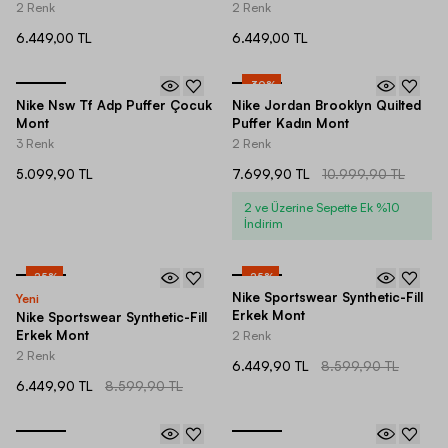
2 Renk
2 Renk
6.449,00 TL
6.449,00 TL
-
30
%
Nike Nsw Tf Adp Puffer Çocuk
Nike Jordan Brooklyn Quilted
Mont
Puffer Kadın Mont
3 Renk
2 Renk
5.099,90 TL
7.699,90 TL
10.999,90 TL
2 ve Üzerine Sepette Ek %10
İndirim
-
25
%
-
25
%
Nike Sportswear Synthetic-Fill
Yeni
Erkek Mont
Nike Sportswear Synthetic-Fill
Erkek Mont
2 Renk
2 Renk
6.449,90 TL
8.599,90 TL
6.449,90 TL
8.599,90 TL