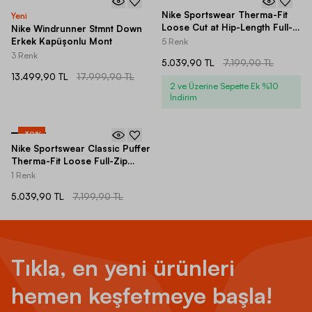
-
25
%
-
30
%
Nike Sportswear Therma-Fit
Yeni
Loose Cut at Hip-Length Full-
Nike Windrunner Stmnt Down
Zip Hoodie Kadın Mont
Erkek Kapüşonlu Mont
5 Renk
3 Renk
5.039,90 TL
7.199,90 TL
13.499,90 TL
17.999,90 TL
2 ve Üzerine Sepette Ek %10
İndirim
-
30
%
Nike Sportswear Classic Puffer
Therma-Fit Loose Full-Zip
Hoodie (Plus Size) Kadın Mont
1 Renk
5.039,90 TL
7.199,90 TL
Tıkla, en yeni ürünleri
hemen keşfetmeye başla!