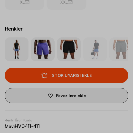
XL
XXL
Renkler
STOK UYARISI EKLE
Favorilere ekle
Renk
Ürün Kodu
Mavi
HV0411-411