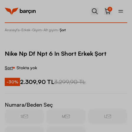
0
Anasayfa
-
Erkek
-
Giyim
-
Alt giyim
-
Şort
Nike Np
Nike Np Df Npt 6 In Short Erkek Şort
Şort
Stokta yok
2.309,90 TL
3.299,90 TL
-
30
%
Numara/Beden Seç
S
M
L