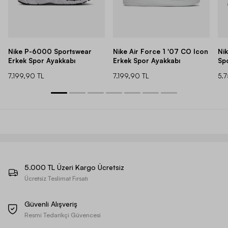
Nike P-6000 Sportswear
Nike Air Force 1 '07 CO Icon
Ni
Erkek Spor Ayakkabı
Erkek Spor Ayakkabı
Sp
7.199,90 TL
7.199,90 TL
5.
5.000 TL Üzeri Kargo Ücretsiz
Ücretsiz Teslimat Fırsatı
Güvenli Alışveriş
Resmi Tedarikçi Güvencesi