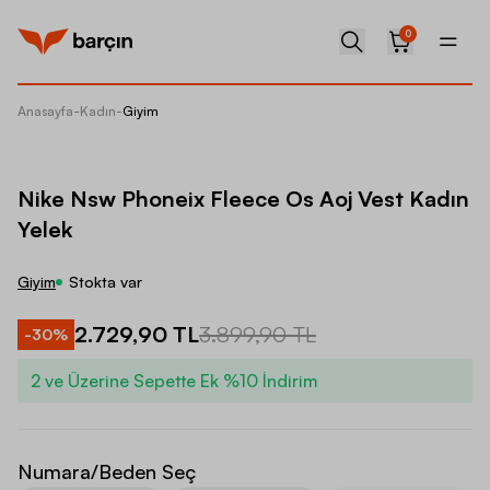
0
Anasayfa
-
Kadın
-
Giyim
Nike Ns
Nike Nsw Phoneix Fleece Os Aoj Vest Kadın
Yelek
Giyim
Stokta var
2.729,90 TL
3.899,90 TL
-
30
%
2 ve Üzerine Sepette Ek %10 İndirim
Numara/Beden Seç