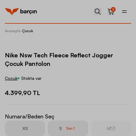
0
Anasayfa
-
Çocuk
Nike Ns
Nike Nsw Tech Fleece Reflect Jogger
Çocuk Pantolon
Çocuk
Stokta var
4.399,90 TL
Numara/Beden Seç
XS
S
M
Son
1