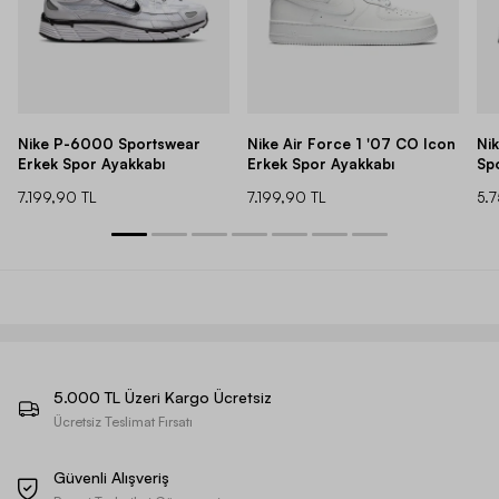
Nike P-6000 Sportswear
Nike Air Force 1 '07 CO Icon
Ni
Erkek Spor Ayakkabı
Erkek Spor Ayakkabı
Sp
7.199,90 TL
7.199,90 TL
5.
5.000 TL Üzeri Kargo Ücretsiz
Ücretsiz Teslimat Fırsatı
Güvenli Alışveriş