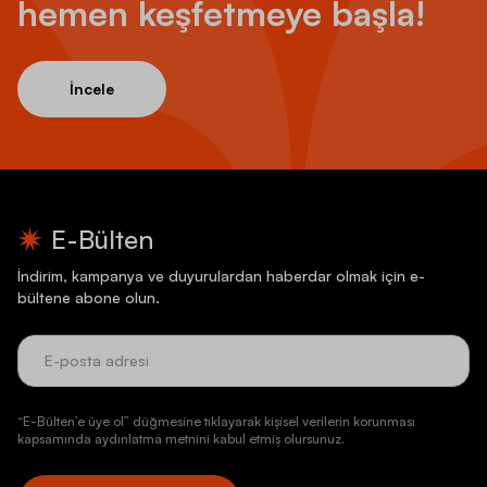
hemen keşfetmeye başla!
İncele
E-Bülten
İndirim, kampanya ve duyurulardan haberdar olmak için e-
bültene abone olun.
“E-Bülten’e üye ol” düğmesine tıklayarak kişisel verilerin korunması
kapsamında aydınlatma metnini kabul etmiş olursunuz.