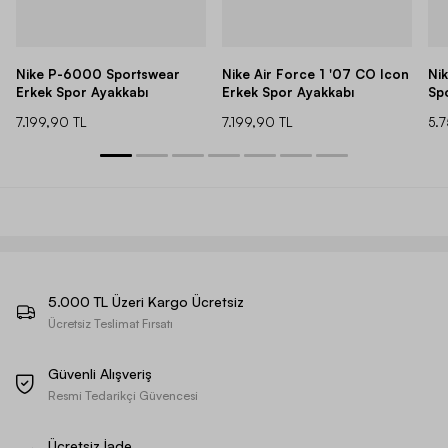
Nike P-6000 Sportswear
Nike Air Force 1 '07 CO Icon
Ni
Erkek Spor Ayakkabı
Erkek Spor Ayakkabı
Sp
7.199,90 TL
7.199,90 TL
5.
5.000 TL Üzeri Kargo Ücretsiz
Ücretsiz Teslimat Fırsatı
Güvenli Alışveriş
Resmi Tedarikçi Güvencesi
Ücretsiz İade