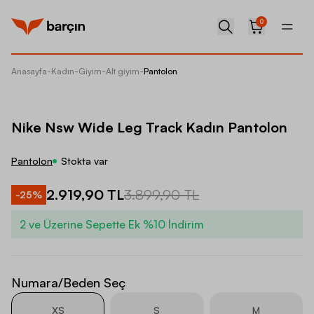
0
Anasayfa
-
Kadın
-
Giyim
-
Alt giyim
-
Pantolon
Nike Ns
Nike Nsw Wide Leg Track Kadın Pantolon
Pantolon
Stokta var
2.919,90 TL
3.899,90 TL
-
25
%
2 ve Üzerine Sepette Ek %10 İndirim
Numara/Beden Seç
XS
S
M