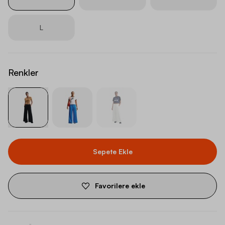
L
Renkler
Sepete Ekle
Favorilere ekle