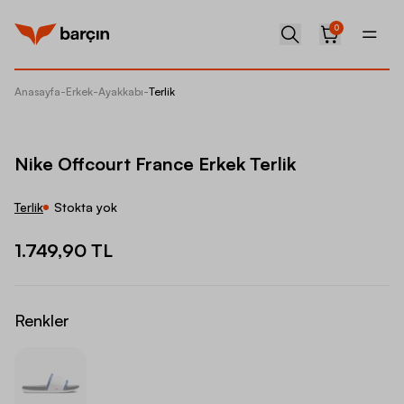
0
Anasayfa
-
Erkek
-
Ayakkabı
-
Terlik
Nike Of
Nike Offcourt France Erkek Terlik
Terlik
Stokta yok
1.749,90 TL
Renkler