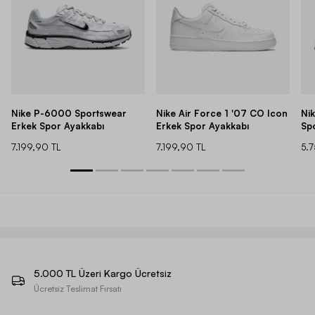
Nike P-6000 Sportswear
Nike Air Force 1 '07 CO Icon
Ni
Erkek Spor Ayakkabı
Erkek Spor Ayakkabı
Sp
7.199,90 TL
7.199,90 TL
5.
5.000 TL Üzeri Kargo Ücretsiz
Ücretsiz Teslimat Fırsatı