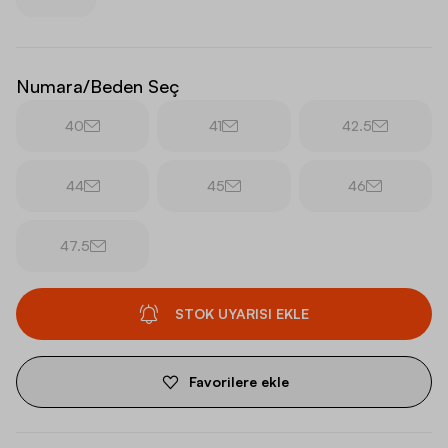
Numara/Beden Seç
40
41
42.5
44
45
46
47.5
STOK UYARISI EKLE
Favorilere ekle