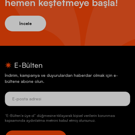
hemen keşfetmeye başla!
İncele
E-Bülten
İndirim, kampanya ve duyurulardan haberdar olmak için e-
bültene abone olun.
“E-Bülten’e üye ol” düğmesine tıklayarak kişisel verilerin korunması
kapsamında aydınlatma metnini kabul etmiş olursunuz.