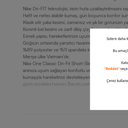
Nike Dri-FIT teknolojisi, terin hızla uzaklaştırılmasını 
Hafif ve nefes alabilir kumaş, gün boyunca konfor sun
Klasik sıfır yaka kesimi, zamansız ve şık bir görünüm yar
Kıvrımlı bel kesimi ve zarif dikiş çizgileri, modern bir si
Esnek yapısı, hareketlerinize uyum sağlayarak maksimu
Göğsün ortasında yansıtıcı tasarımlı logo, spor kombinl
%89 polyester ve %11 spandeks karışımı, hafiflik, esnekli
Menşe ülke Vietnam’dır.
Nike One Classic Dri-Fit Short-Sleeve Training (Plus
anınıza uyum sağlayan konforlu ve şık seçenektir. Dri-FI
kumaşıyla hareketinizi destekleyen model, rahatlık ve s
giyim modelini hemen Barcin.com ayrıcalıklarıyla sipariş v
T