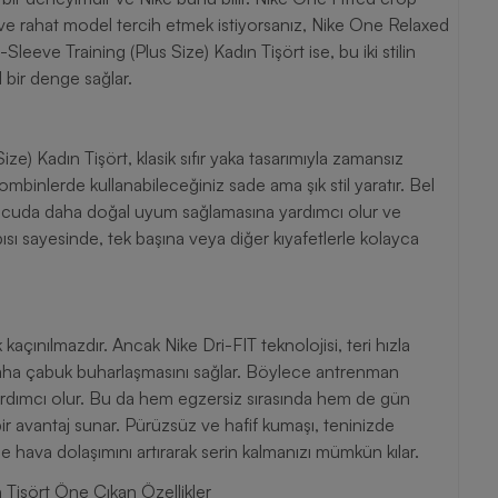
ol ve rahat model tercih etmek istiyorsanız, Nike One Relaxed
Sleeve Training (Plus Size) Kadın Tişört ise, bu iki stilin
bir denge sağlar.
ze) Kadın Tişört, klasik sıfır yaka tasarımıyla zamansız
nlerde kullanabileceğiniz sade ama şık stil yaratır. Bel
ün vücuda daha doğal uyum sağlamasına yardımcı olur ve
apısı sayesinde, tek başına veya diğer kıyafetlerle kolayca
çınılmazdır. Ancak Nike Dri-FIT teknolojisi, teri hızla
 daha çabuk buharlaşmasını sağlar. Böylece antrenman
ardımcı olur. Bu da hem egzersiz sırasında hem de gün
 bir avantaj sunar. Pürüzsüz ve hafif kumaşı, teninizde
de hava dolaşımını artırarak serin kalmanızı mümkün kılar.
 Tişört Öne Çıkan Özellikler