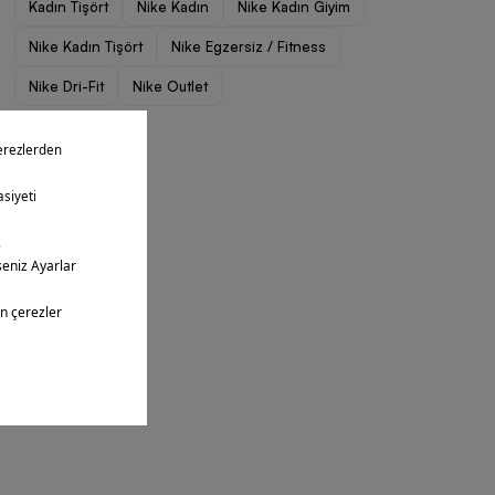
Kadın Tişört
Nike Kadın
Nike Kadın Giyim
Nike Kadın Tişört
Nike Egzersiz / Fitness
Nike Dri-Fit
Nike Outlet