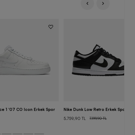
rce 1 '07 CO Icon Erkek Spor
Nike Dunk Low Retro Erkek Spor Aya
5.759,90 TL
7.199,90 TL