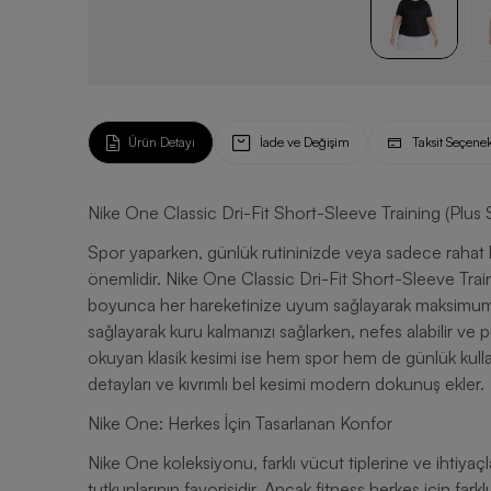
Ürün Detayı
İade ve Değişim
Taksit Seçenek
Nike One Classic Dri-Fit Short-Sleeve Training (Plus S
Spor yaparken, günlük rutininizde veya sadece rahat bi
önemlidir. Nike One Classic Dri-Fit Short-Sleeve Train
boyunca her hareketinize uyum sağlayarak maksimum ko
sağlayarak kuru kalmanızı sağlarken, nefes alabilir v
okuyan klasik kesimi ise hem spor hem de günlük kulla
detayları ve kıvrımlı bel kesimi modern dokunuş ekler.
Nike One: Herkes İçin Tasarlanan Konfor
Nike One koleksiyonu, farklı vücut tiplerine ve ihtiyaçl
tutkunlarının favorisidir. Ancak fitness herkes için far