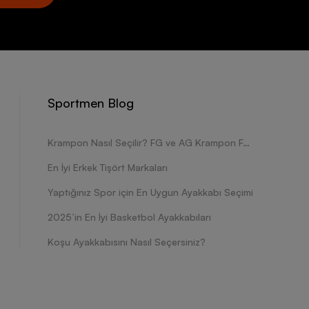
Sportmen Blog
Krampon Nasıl Seçilir? FG ve AG Krampon Farkları Nelerdir?
En İyi Erkek Tişört Markaları
Yaptığınız Spor için En Uygun Ayakkabı Seçimi
2025’in En İyi Basketbol Ayakkabıları
Koşu Ayakkabısını Nasıl Seçersiniz?