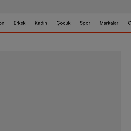
on
Erkek
Kadın
Çocuk
Spor
Markalar
O
Nike One Clas