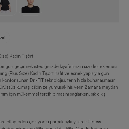
leri
ize) Kadın Tişört
r gün geçirmek istediğinizde kıyafetinizin sizi desteklemesi
ing (Plus Size) Kadın Tişört hafif ve esnek yapısıyla gün
nfor sunar. Dri-FIT teknolojisi, terin hızla buharlaşmasını
e pürüzsüz kumaşı cildinize yumuşak his verir. Zamana meydan
nım için mükemmel tercih olmasını sağlarken, şık dikiş
ara hitap eden çok yönlü parçalarıyla yıllardır fitness
klı bir deneyimdir ve Nike bunu bilir. Nike One Fitted crop