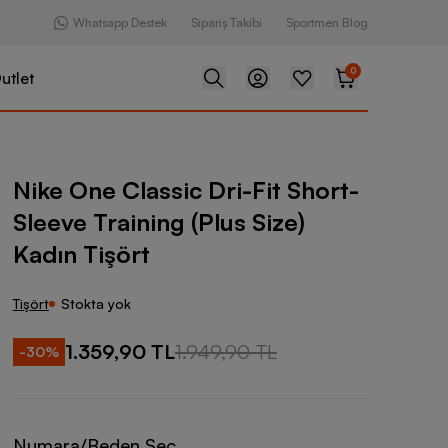
Whatsapp Destek
Sipariş Takibi
Sportmen Blog
0
utlet
sic Dri-Fit Short-Sleeve Training (Plus Size) Kadın Tişört
Nike One Classic Dri-Fit Short-
Sleeve Training (Plus Size)
Kadın Tişört
Tişört
Stokta yok
1.359,90 TL
1.949,90 TL
-
30
%
Numara/Beden Seç