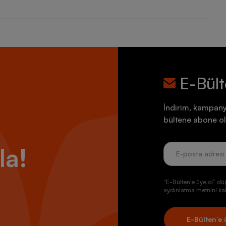
E-Bül
İndirim, kampany
bültene abone ol
la!
“E-Bülten’e üye ol” dü
aydınlatma metnini kab
E-Bülten’e 