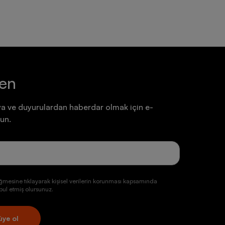
ten
a ve duyurulardan haberdar olmak için e-
un.
ğmesine tıklayarak kişisel verilerin korunması kapsamında
ul etmiş olursunuz.
üye ol