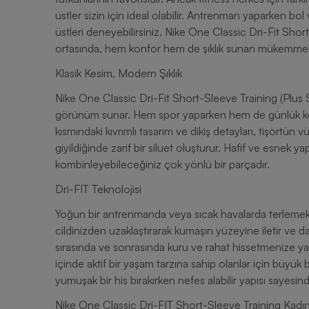
üstler sizin için ideal olabilir. Antrenman yaparken b
üstleri deneyebilirsiniz. Nike One Classic Dri-Fit Short-
ortasında, hem konfor hem de şıklık sunan mükemmel 
Klasik Kesim, Modern Şıklık
Nike One Classic Dri-Fit Short-Sleeve Training (Plus Si
görünüm sunar. Hem spor yaparken hem de günlük kombi
kısmındaki kıvrımlı tasarım ve dikiş detayları, tişört
giyildiğinde zarif bir siluet oluşturur. Hafif ve esnek y
kombinleyebileceğiniz çok yönlü bir parçadır.
Dri-FIT Teknolojisi
Yoğun bir antrenmanda veya sıcak havalarda terlemek ka
cildinizden uzaklaştırarak kumaşın yüzeyine iletir ve
sırasında ve sonrasında kuru ve rahat hissetmenize y
içinde aktif bir yaşam tarzına sahip olanlar için büyük
yumuşak bir his bırakırken nefes alabilir yapısı sayesin
Nike One Classic Dri-FIT Short-Sleeve Training Kadın