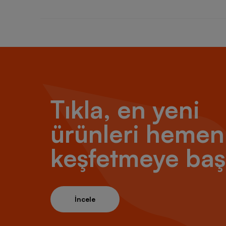
Tıkla, en yeni
ürünleri hemen
keşfetmeye baş
İncele