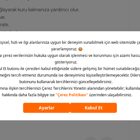
sağlayarak kuru kalmanıza yardımcı olur.
ar.
atır.
luet oluşturur.
m rahatlık sunar.
erinize şık bir dokunuş katar.
k ve dayanıklılığı bir araya getirir.
 Size) Kadın Tişört spor salonundan günlük yaşama kadar her
T teknolojisiyle teri uzaklaştıran, hafif ve nefes alabilen
til arayanlar için vazgeçilmez parçadır. Siz de Nike kadın
erebilir ve günlük stilinize rahatlık ve şıklık katabilirsiniz.
ümünü göster