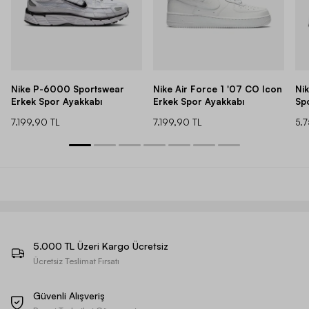
Nike P-6000 Sportswear
Nike Air Force 1 '07 CO Icon
Ni
Erkek Spor Ayakkabı
Erkek Spor Ayakkabı
Sp
7.199,90 TL
7.199,90 TL
5.
5.000 TL Üzeri Kargo Ücretsiz
Ücretsiz Teslimat Fırsatı
Güvenli Alışveriş