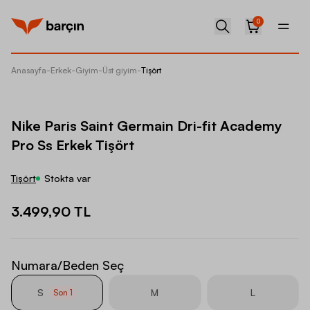
0
Anasayfa
-
Erkek
-
Giyim
-
Üst giyim
-
Tişört
Nike Pa
Nike Paris Saint Germain Dri-fit Academy
Pro Ss Erkek Tişört
Tişört
Stokta var
3.499,90 TL
Numara/Beden Seç
S
M
L
Son
1