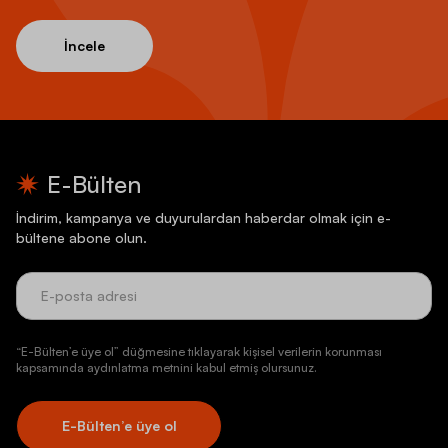
İncele
E-Bülten
İndirim, kampanya ve duyurulardan haberdar olmak için e-
bültene abone olun.
“E-Bülten’e üye ol” düğmesine tıklayarak kişisel verilerin korunması
kapsamında aydınlatma metnini kabul etmiş olursunuz.
E-Bülten’e üye ol