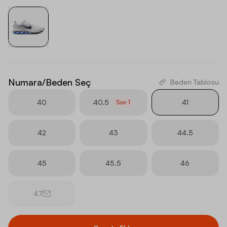
Numara/Beden Seç
Beden Tablosu
40
40.5
41
Son
1
42
43
44.5
45
45.5
46
47