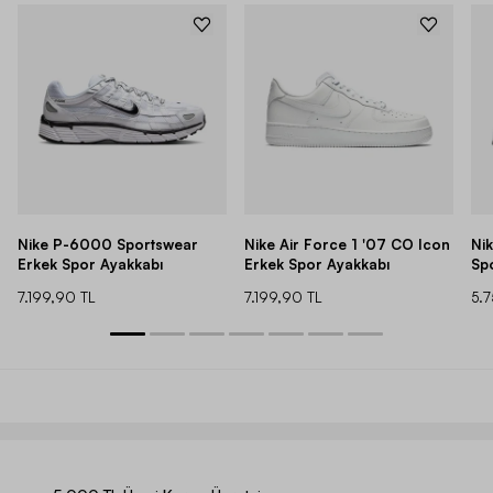
Nike P-6000 Sportswear
Nike Air Force 1 '07 CO Icon
Ni
Erkek Spor Ayakkabı
Erkek Spor Ayakkabı
Sp
7.199,90 TL
7.199,90 TL
5.