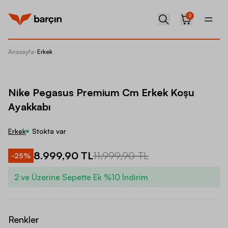
0
Anasayfa
-
Erkek
Nike Pe
Nike Pegasus Premium Cm Erkek Koşu
Ayakkabı
Erkek
Stokta var
8.999,90 TL
11.999,90 TL
-
25
%
2 ve Üzerine Sepette Ek %10 İndirim
Renkler