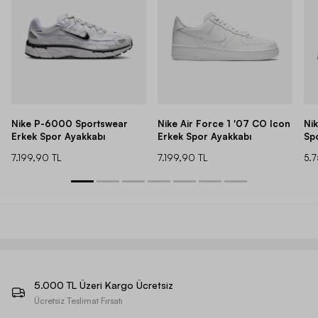
Nike P-6000 Sportswear
Nike Air Force 1 '07 CO Icon
Ni
Erkek Spor Ayakkabı
Erkek Spor Ayakkabı
Sp
7.199,90 TL
7.199,90 TL
5.
5.000 TL Üzeri Kargo Ücretsiz
Ücretsiz Teslimat Fırsatı