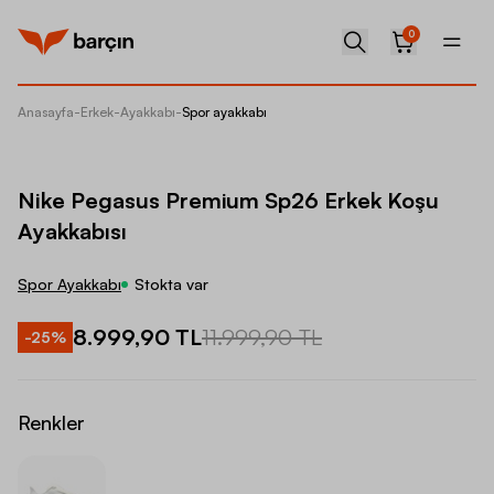
0
Anasayfa
-
Erkek
-
Ayakkabı
-
Spor ayakkabı
Nike Pe
Nike Pegasus Premium Sp26 Erkek Koşu
Ayakkabısı
Spor Ayakkabı
Stokta var
8.999,90 TL
11.999,90 TL
-
25
%
Renkler