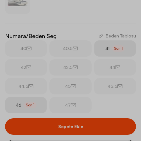
Numara/Beden Seç
Beden Tablosu
40
40.5
41
Son
1
42
42.5
44
44.5
45
45.5
46
47
Son
1
Sepete Ekle