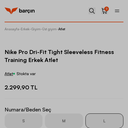
0
Anasayfa
-
Erkek
-
Giyim
-
Üst giyim
-
Atlet
Nike Pro
Nike Pro Dri-Fit Tight Sleeveless Fitness
Training Erkek Atlet
Atlet
Stokta var
2.299,90 TL
Numara/Beden Seç
S
M
L