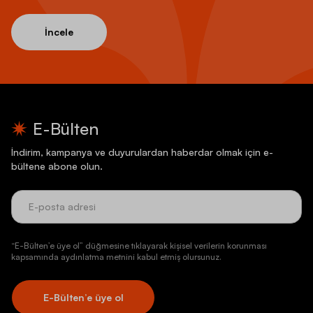
İncele
E-Bülten
İndirim, kampanya ve duyurulardan haberdar olmak için e-
bültene abone olun.
“E-Bülten’e üye ol” düğmesine tıklayarak kişisel verilerin korunması
kapsamında aydınlatma metnini kabul etmiş olursunuz.
E-Bülten’e üye ol