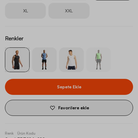
XL
XXL
Renkler
Sepete Ekle
Favorilere ekle
Renk
Ürün Kodu