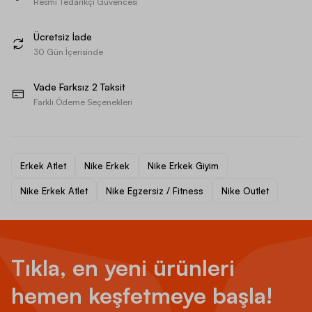
Resmi Tedarikçi Güvencesi
Ücretsiz İade
30 Gün İçerisinde
Vade Farksız 2 Taksit
Farklı Ödeme Seçenekleri
Erkek Atlet
Nike Erkek
Nike Erkek Giyim
Nike Erkek Atlet
Nike Egzersiz / Fitness
Nike Outlet
Tıkla, en yeni ürünleri
hemen keşfetmeye başla!