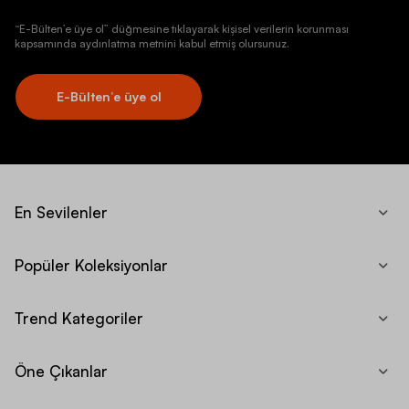
“E-Bülten’e üye ol” düğmesine tıklayarak kişisel verilerin korunması
kapsamında aydınlatma metnini kabul etmiş olursunuz.
E-Bülten’e üye ol
En Sevilenler
Popüler Koleksiyonlar
Trend Kategoriler
Öne Çıkanlar