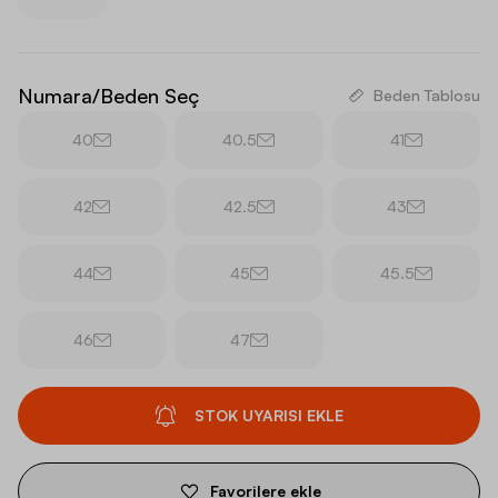
Numara/Beden Seç
Beden Tablosu
40
40.5
41
42
42.5
43
44
45
45.5
46
47
STOK UYARISI EKLE
Favorilere ekle