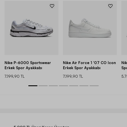
Nike P-6000 Sportswear
Nike Air Force 1 '07 CO Icon
Ni
Erkek Spor Ayakkabı
Erkek Spor Ayakkabı
Sp
7.199,90 TL
7.199,90 TL
5.