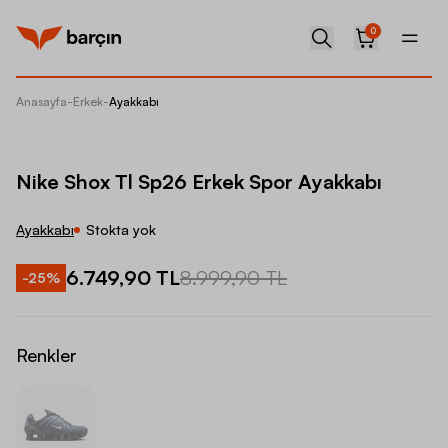
0
Anasayfa
-
Erkek
-
Ayakkabı
Nike Sh
Nike Shox Tl Sp26 Erkek Spor Ayakkabı
Ayakkabı
Stokta yok
6.749,90 TL
8.999,90 TL
-
25
%
Renkler