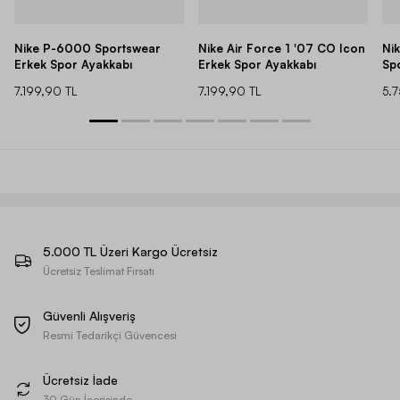
Nike P-6000 Sportswear
Nike Air Force 1 '07 CO Icon
Ni
Erkek Spor Ayakkabı
Erkek Spor Ayakkabı
Sp
7.199,90 TL
7.199,90 TL
5.
5.000 TL Üzeri Kargo Ücretsiz
Ücretsiz Teslimat Fırsatı
Güvenli Alışveriş
Resmi Tedarikçi Güvencesi
Ücretsiz İade
30 Gün İçerisinde