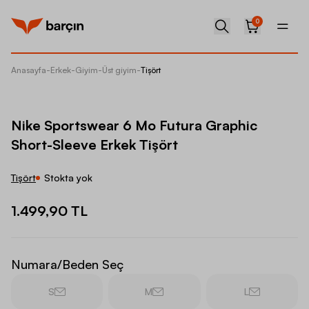
0
Anasayfa
-
Erkek
-
Giyim
-
Üst giyim
-
Tişört
Nike Sp
Nike Sportswear 6 Mo Futura Graphic
Short-Sleeve Erkek Tişört
Tişört
Stokta yok
1.499,90 TL
Numara/Beden Seç
S
M
L