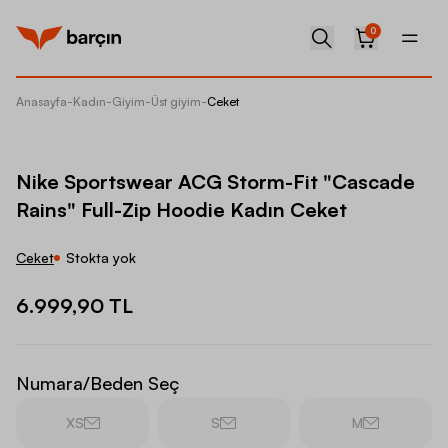
0
Anasayfa
-
Kadın
-
Giyim
-
Üst giyim
-
Ceket
Nike Sp
Nike Sportswear ACG Storm-Fit "Cascade
Rains" Full-Zip Hoodie Kadın Ceket
Ceket
Stokta yok
6.999,90 TL
Numara/Beden Seç
XS
S
M