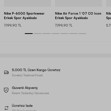
Nike P-6000 Sportswear
Nike Air Force 1 '07 CO Icon
Ni
Erkek Spor Ayakkabı
Erkek Spor Ayakkabı
Sp
7.199,90 TL
7.199,90 TL
5.
5.000 TL Üzeri Kargo Ücretsiz
Ücretsiz Teslimat Fırsatı
Güvenli Alışveriş
Resmi Tedarikçi Güvencesi
Ücretsiz İade
30 Gün İçerisinde