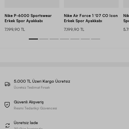
Nike P-6000 Sportswear
Nike Air Force 1 '07 CO Icon
Ni
Erkek Spor Ayakkabı
Erkek Spor Ayakkabı
Sp
7.199,90 TL
7.199,90 TL
5.
5.000 TL Üzeri Kargo Ücretsiz
Ücretsiz Teslimat Fırsatı
Güvenli Alışveriş
Resmi Tedarikçi Güvencesi
Ücretsiz İade
30 Gün İçerisinde