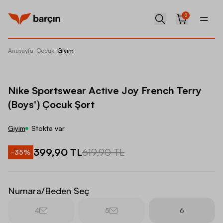
0
Anasayfa
-
Çocuk
-
Giyim
Nike Sp
Nike Sportswear Active Joy French Terry
(Boys') Çocuk Şort
Giyim
Stokta var
399,90 TL
619,90 TL
-
35
%
Numara/Beden Seç
4
5
6