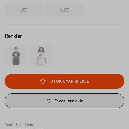
L
XL
Renkler
STOK UYARISI EKLE
Favorilere ekle
Renk
Ürün Kodu