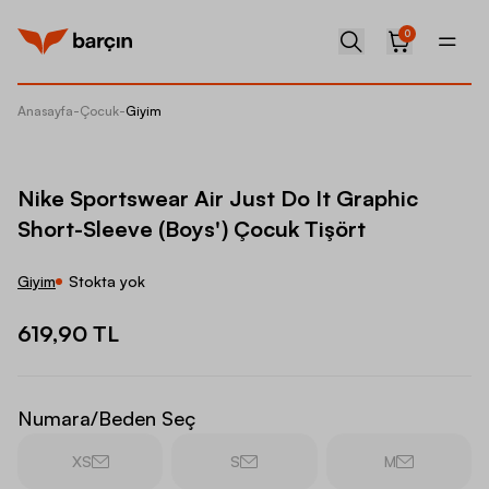
0
Anasayfa
-
Çocuk
-
Giyim
Nike Sp
Nike Sportswear Air Just Do It Graphic
Short-Sleeve (Boys') Çocuk Tişört
Giyim
Stokta yok
619,90 TL
Numara/Beden Seç
XS
S
M