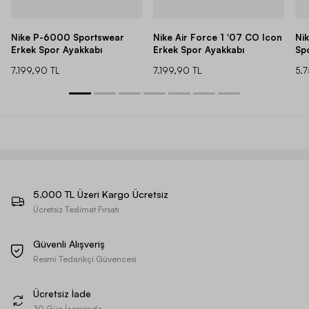
Nike P-6000 Sportswear
Nike Air Force 1 '07 CO Icon
Ni
Erkek Spor Ayakkabı
Erkek Spor Ayakkabı
Sp
7.199,90 TL
7.199,90 TL
5.
5.000 TL Üzeri Kargo Ücretsiz
Ücretsiz Teslimat Fırsatı
Güvenli Alışveriş
Resmi Tedarikçi Güvencesi
Ücretsiz İade
30 Gün İçerisinde