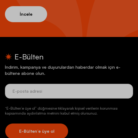
İncele
E-Bülten
İndirim, kampanya ve duyurulardan haberdar olmak için e-
bültene abone olun.
“E-Bülten’e üye ol” düğmesine tıklayarak kişisel verilerin korunması
kapsamında aydınlatma metnini kabul etmiş olursunuz.
E-Bülten’e üye ol