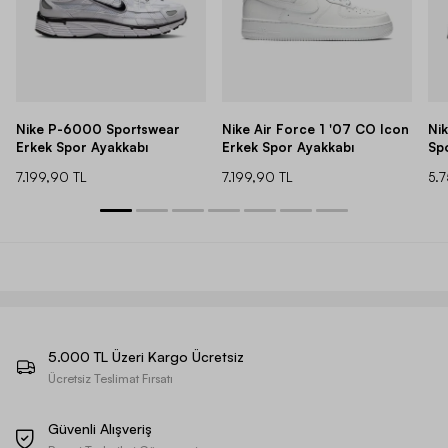
Nike P-6000 Sportswear
Nike Air Force 1 '07 CO Icon
Ni
Erkek Spor Ayakkabı
Erkek Spor Ayakkabı
Sp
7.199,90 TL
7.199,90 TL
5.
5.000 TL Üzeri Kargo Ücretsiz
Ücretsiz Teslimat Fırsatı
Güvenli Alışveriş