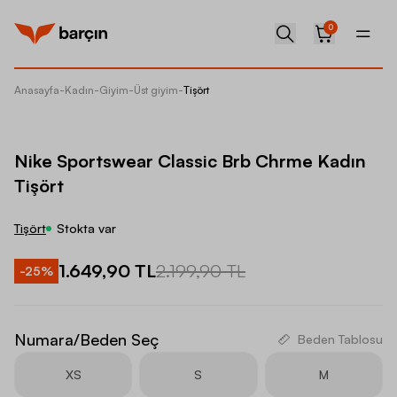
0
Anasayfa
-
Kadın
-
Giyim
-
Üst giyim
-
Tişört
Nike Sp
Nike Sportswear Classic Brb Chrme Kadın
Tişört
Tişört
Stokta var
1.649,90 TL
2.199,90 TL
-
25
%
Numara/Beden Seç
Beden Tablosu
XS
S
M