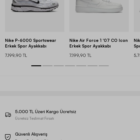
Nike P-6000 Sportswear
Nike Air Force 1 '07 CO Icon
Ni
Erkek Spor Ayakkabı
Erkek Spor Ayakkabı
Sp
7.199,90 TL
7.199,90 TL
5.
5.000 TL Üzeri Kargo Ücretsiz
Ücretsiz Teslimat Fırsatı
Güvenli Alışveriş