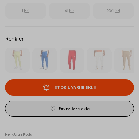
L
XL
XXL
Renkler
STOK UYARISI EKLE
Favorilere ekle
Renk
Ürün Kodu