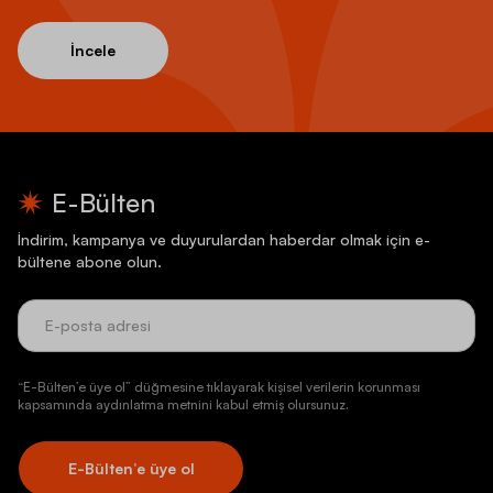
İncele
E-Bülten
İndirim, kampanya ve duyurulardan haberdar olmak için e-
bültene abone olun.
“E-Bülten’e üye ol” düğmesine tıklayarak kişisel verilerin korunması
kapsamında aydınlatma metnini kabul etmiş olursunuz.
E-Bülten’e üye ol