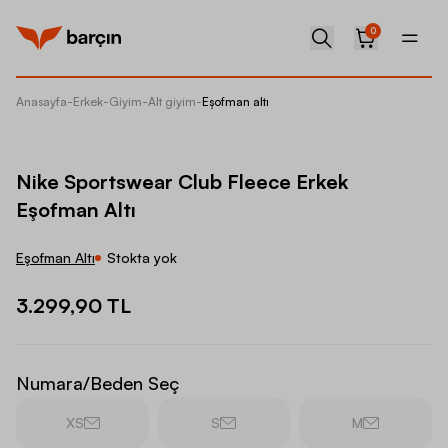
0
Anasayfa
-
Erkek
-
Giyim
-
Alt giyim
-
Eşofman altı
Nike Sp
Nike Sportswear Club Fleece Erkek
Eşofman Altı
Eşofman Altı
Stokta yok
3.299,90 TL
Numara/Beden Seç
XS
S
M