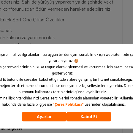
at edersiniz. Sahilde yürüyüş yaparken ya da şehirde vakit
bilir, konforunuzdan ödün vermeden hareket edebilirsiniz.
rkek Şort Öne Çıkan Özellikler
sunar.
serin kalmanıza yardımcı olur.
 özgürlüğü verir.
ir görünüm kazandırır.
şı sunar.
ş bir uyum sağlar.
nızı mümkün kılar.
ini tamamlar.
üğü sunan Nike Sportswear Club+ Flow Versatile Weave
ak her an konforlu hissetmenizi sağlar. Barcin.com
vererek stilinize sportif bir dokunuş katabilirsiniz!
ümünü göster