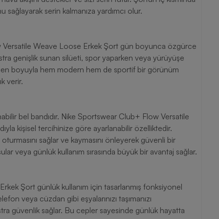
onu sağlayarak serin kalmanıza yardımcı olur.
ow Versatile Weave Loose Erkek Şort gün boyunca özgürce
stra genişlik sunan silüeti, spor yaparken veya yürüyüşe
rine inen boyuyla hem modern hem de sportif bir görünüm
k verir.
abilir bel bandıdır. Nike Sportswear Club+ Flow Versatile
a kişisel tercihinize göre ayarlanabilir özelliktedir.
turmasını sağlar ve kaymasını önleyerek güvenli bir
şular veya günlük kullanım sırasında büyük bir avantaj sağlar.
kek Şort günlük kullanım için tasarlanmış fonksiyonel
 telefon veya cüzdan gibi eşyalarınızı taşımanızı
 ekstra güvenlik sağlar. Bu cepler sayesinde günlük hayatta