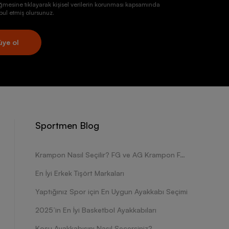
ğmesine tıklayarak kişisel verilerin korunması kapsamında
ul etmiş olursunuz.
üye ol
Sportmen Blog
Krampon Nasıl Seçilir? FG ve AG Krampon Farkları Nelerdir?
En İyi Erkek Tişört Markaları
Yaptığınız Spor için En Uygun Ayakkabı Seçimi
2025’in En İyi Basketbol Ayakkabıları
Koşu Ayakkabısını Nasıl Seçersiniz?