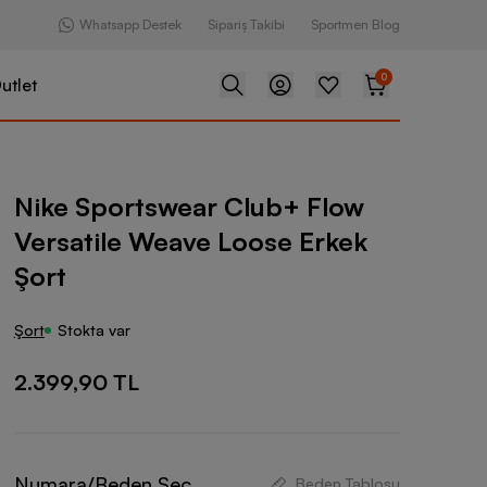
Whatsapp Destek
Sipariş Takibi
Sportmen Blog
0
utlet
ear Club+ Flow Versatile Weave Loose Erkek Şort
Nike Sportswear Club+ Flow
Versatile Weave Loose Erkek
Şort
Şort
Stokta var
2.399,90 TL
Numara/Beden Seç
Beden Tablosu