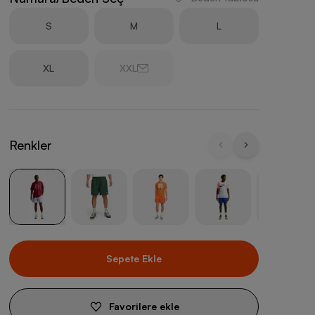
S
M
L
XL
XXL
Renkler
Sepete Ekle
Favorilere ekle