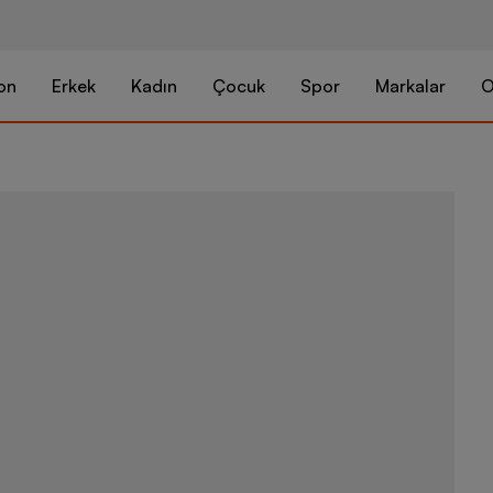
on
Erkek
Kadın
Çocuk
Spor
Markalar
O
Nike Sportsw