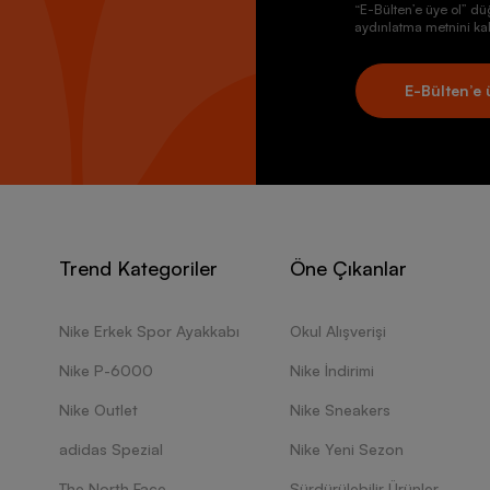
“E-Bülten’e üye ol” dü
aydınlatma metnini kab
E-Bülten’e 
Trend Kategoriler
Öne Çıkanlar
Nike Erkek Spor Ayakkabı
Okul Alışverişi
Nike P-6000
Nike İndirimi
Nike Outlet
Nike Sneakers
adidas Spezial
Nike Yeni Sezon
The North Face
Sürdürülebilir Ürünler