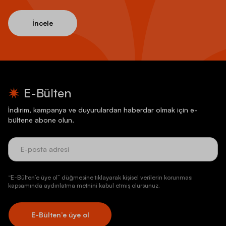
İncele
E-Bülten
İndirim, kampanya ve duyurulardan haberdar olmak için e-
bültene abone olun.
“E-Bülten’e üye ol” düğmesine tıklayarak kişisel verilerin korunması
kapsamında aydınlatma metnini kabul etmiş olursunuz.
E-Bülten’e üye ol