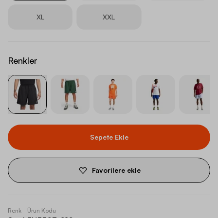
XL
XXL
Renkler
Sepete Ekle
Favorilere ekle
Renk
Ürün Kodu