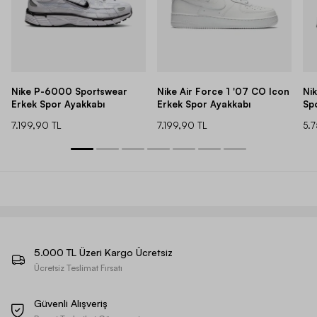
Nike P-6000 Sportswear
Nike Air Force 1 '07 CO Icon
Ni
Erkek Spor Ayakkabı
Erkek Spor Ayakkabı
Sp
7.199,90 TL
7.199,90 TL
5.
5.000 TL Üzeri Kargo Ücretsiz
Ücretsiz Teslimat Fırsatı
Güvenli Alışveriş