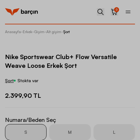
0
Anasayfa
-
Erkek
-
Giyim
-
Alt giyim
-
Şort
Nike Sp
Nike Sportswear Club+ Flow Versatile
Weave Loose Erkek Şort
Şort
Stokta var
2.399,90 TL
Numara/Beden Seç
S
M
L