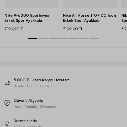
Nike P-6000 Sportswear
Nike Air Force 1 '07 CO Icon
Ni
Erkek Spor Ayakkabı
Erkek Spor Ayakkabı
Sp
7.199,90 TL
7.199,90 TL
5.
5.000 TL Üzeri Kargo Ücretsiz
Ücretsiz Teslimat Fırsatı
Güvenli Alışveriş
Resmi Tedarikçi Güvencesi
Ücretsiz İade
30 Gün İçerisinde