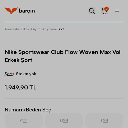
0
Anasayfa
-
Erkek
-
Giyim
-
Alt giyim
-
Şort
Nike Sp
Nike Sportswear Club Flow Woven Max Vol
Erkek Şort
Şort
Stokta yok
1.949,90 TL
Numara/Beden Seç
S
M
L