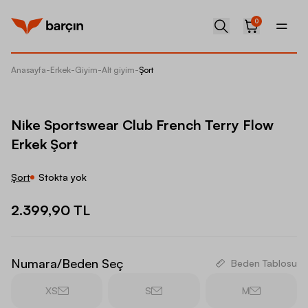
0
Anasayfa
-
Erkek
-
Giyim
-
Alt giyim
-
Şort
Nike Sp
Nike Sportswear Club French Terry Flow
Erkek Şort
Şort
Stokta yok
2.399,90 TL
Numara/Beden Seç
Beden Tablosu
XS
S
M