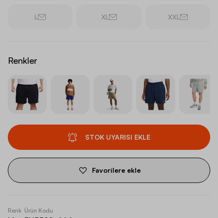
L
XL
XXL
Renkler
STOK UYARISI EKLE
Favorilere ekle
Renk
Ürün Kodu