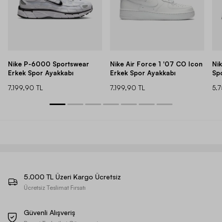
Nike P-6000 Sportswear
Nike Air Force 1 '07 CO Icon
Ni
Erkek Spor Ayakkabı
Erkek Spor Ayakkabı
Sp
7.199,90 TL
7.199,90 TL
5.
5.000 TL Üzeri Kargo Ücretsiz
Ücretsiz Teslimat Fırsatı
Güvenli Alışveriş