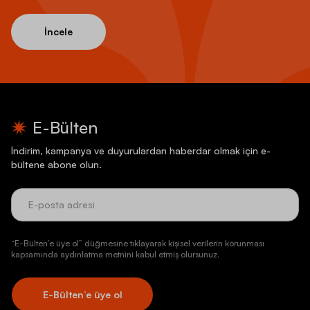
İncele
E-Bülten
İndirim, kampanya ve duyurulardan haberdar olmak için e-
bültene abone olun.
“E-Bülten’e üye ol” düğmesine tıklayarak kişisel verilerin korunması
kapsamında aydınlatma metnini kabul etmiş olursunuz.
E-Bülten’e üye ol