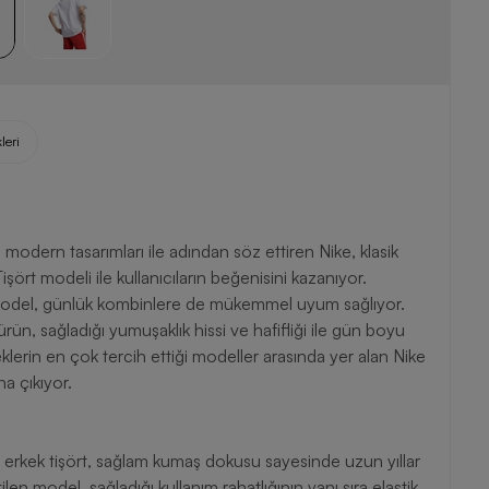
leri
e modern tasarımları ile adından söz ettiren Nike, klasik
rt modeli ile kullanıcıların beğenisini kazanıyor.
model, günlük kombinlere de mükemmel uyum sağlıyor.
n, sağladığı yumuşaklık hissi ve hafifliği ile gün boyu
lerin en çok tercih ettiği modeller arasında yer alan Nike
a çıkıyor.
en erkek tişört, sağlam kumaş dokusu sayesinde uzun yıllar
en model, sağladığı kullanım rahatlığının yanı sıra elastik