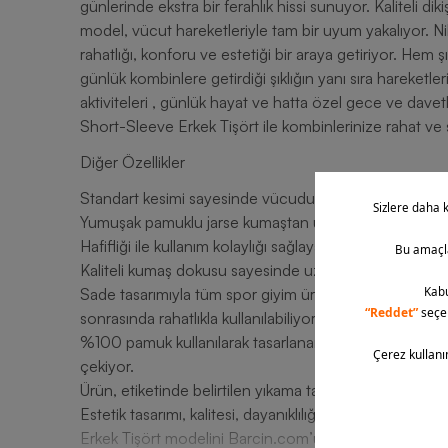
günlerinde ekstra bir ferahlık hissi sunuyor. Kaliteli diki
model, vücut hareketleriyle tam bir uyum yakalıyor. Nik
rahatlığı, konforu ve estetiği bir araya getiriyor. Hem
günlük kombinlere getirdiği şıklığın yanı sıra hareketler
aktiviteleri , günlük hayat ve hatta özel gece ve davet
Short-Sleeve Erkek Tişört ile kombinlerinize rahat ve şı
Diğer Özellikler
Standart kesimi sayesinde vücudunuza mükemmel uy
Yumuşak pamuklu jarse kumaştan üretilen Nike Tişört, k
Hafifliği ile kullanım kolaylığı sağlayan model, esnek d
Kaliteli kumaş dokusu sayesinde uzun süreler dayanıklı
Sade tasarımıyla tüm spor giyim ürünleri ile kullanıl
sonrasında rahatlıkla kullanılabiliyor.
%100 pamuk kullanılarak tasarlanan Nike Sportswear Clu
çekiyor.
Ürün, etiketinde belirtilen yıkama talimatlarına uygun o
Estetik tasarımı, kalitesi, dayanıklılığı ve konforlu ku
Erkek Tişört modelini Barcin.com’un avantajlı ödeme s