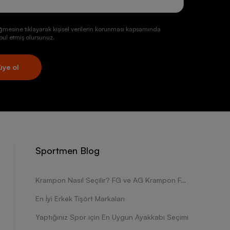
ğmesine tıklayarak kişisel verilerin korunması kapsamında
ul etmiş olursunuz.
üye ol
Sportmen Blog
Krampon Nasıl Seçilir? FG ve AG Krampon Farkları Nelerdir?
En İyi Erkek Tişört Markaları
Yaptığınız Spor için En Uygun Ayakkabı Seçimi