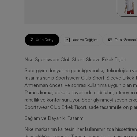
Ürün Detayı
İade ve Değişim
Taksit Seçenek
Nike Sportswear Club Short-Sleeve Erkek Tişört
Spor giyim dünyasına getirdiği yenilikçi teknolojileri v
tasarıma sahip Sportswear Club Short-Sleeve Erkek Tişö
Antrenman öncesi ve sonrası kullanıma uygun olan 
Pamuk kumaş dokusu sayesinde cildi tahriş etmeyen ürü
rahatlık ve konfor sunuyor. Spor giyinmeyi seven erkek
Sportswear Club Erkek Tişört, sade tasarımı ile ön plan
Sağlam ve Dayanıklı Tasarım
Nike markasının kalitesini her kullanımınızda hissettir
dayanıklılığını koruyor. Tamamı pamuklu kumaştan üretil