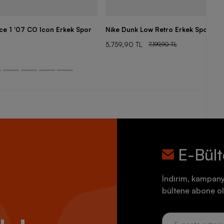
rce 1 '07 CO Icon Erkek Spor
Nike Dunk Low Retro Erkek Spor Aya
5.759,90 TL
7.199,90 TL
E-Bül
İndirim, kampany
bültene abone ol