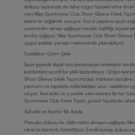
dokusu sayesinde de daha özgür hareket etme fırsatı y
olan Nike Sportswear Club Short-Sleeve Erkek Tişört, k
ekstra bir sağlamlık sunuyor. Vücut yapısına uyum sa
üzerinizden almayı sağlayan model, hafifliği sayesind
konfor sağlıyor. Nike Sportswear Club Short-Sleeve Er
uygun şekilde çamaşır makinesinde yıkanabiliyor.
Sadelikten Gelen Şıklık
Spor giyimde klasik tarzı benimseyen erkeklerin tercih
kombinlere sportif bir şıklık kazandırıyor. Göğüs kısm
Short-Sleeve Erkek Tişört modeli, markanın kendine özgü
pantolon ve kaprilerle kullanılabilen ürün, sadelikten 
oluyor. Kısa kollu ve yuvarlak yaka tasarımı ile her t
Sportswear Club Erkek Tişört, günlük hayatında rahatlığı 
Rahatlık ve Konfor Bir Arada
Pamuklu dokusu ile cildin nefes almasını sağlayan N
rahat ve konforlu hissettityor. Esnek kumaş dokusu sa