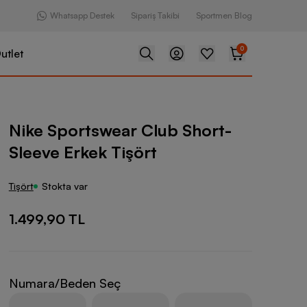
Whatsapp Destek
Sipariş Takibi
Sportmen Blog
0
utlet
ear Club Short-Sleeve Erkek Tişört
Nike Sportswear Club Short-
Sleeve Erkek Tişört
Tişört
Stokta var
1.499,90 TL
Numara/Beden Seç