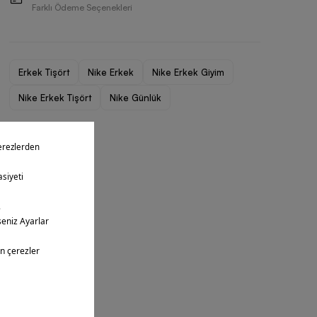
Farklı Ödeme Seçenekleri
Erkek Tişört
Nike Erkek
Nike Erkek Giyim
Nike Erkek Tişört
Nike Günlük