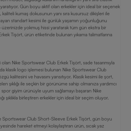
aratıyor. Gün boyu aktif olan erkekler için ideal bir seçenek
aliteli kumaş dokusunun yanı sıra kusursuz dikişleri ile
ğlayan standart kesimi ile günlük yaşamın yoğunluğunu
e üzerinizde yokmuş hissi yaratarak tüm gün ekstra bir
kek Tişört, ürün etiketinde bulunan yıkama talimatlarına
i olan Nike Sportswear Club Erkek Tişört, sade tasarımıyla
ında klasik logo işlemesi bulunan Nike Sportswear Club
 kalitesini ve havasını yansıtıyor. Klasik kesimi ile şort,
gelen şıklığı ile seçkin bir görünüme sahip olmanıza yardımcı
ürlü spor giyim ürünüyle uyum sağlamayı başaran Nike
şıklıkla birleştiren erkekler için ideal bir seçim oluyor.
ike Sportswear Club Short-Sleeve Erkek Tişört, gün boyu
yesinde hareket etmeyi kolaylaştıran ürün, sıcak yaz