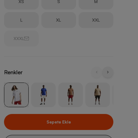
XS
S
M
L
XL
XXL
XXXL
Renkler
Sepete Ekle