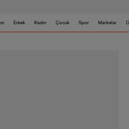
on
Erkek
Kadın
Çocuk
Spor
Markalar
O
Nike Sportsw