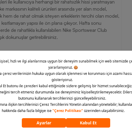
şleri ile kullanıcıya herhangi bir rahatsızlık hissi yaratmayan
e markasının kaliteli ürünleri arasında yer alan model,
 şık hem de rahat olmak isteyen erkeklerin tercihi olan model,
i kısıtlamayan yapısı ile ön plana çıkıyor. Hafta sonu
lerde de rahatlıkla kullanılabilen Nike Sportswear Club
k dokunuşlar getirebilirsiniz.
um sağlıyor.
onforlu kullanımı destekliyor.
okusu sayesinde hareket etme kabiliyetini arttırıyor.
lığını korumayı başarıyor.
abilen model, günlük kombinlerde, antrenman öncesi ve
b Erkek Tişört, rahatlığı ve konforlu kullanımıyla dikkat
larak makinede yıkanabilir.
llanımı ile ön plana çıkan Nike Sportswear Club Short-Sleeve
eçeneklerinden faydalanarak kolayca satın alabilirsiniz.