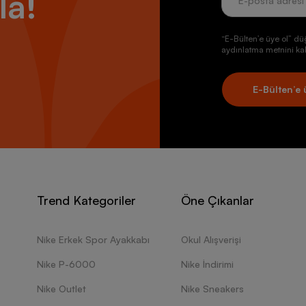
la!
“E-Bülten’e üye ol” dü
aydınlatma metnini kab
E-Bülten’e 
Trend Kategoriler
Öne Çıkanlar
Nike Erkek Spor Ayakkabı
Okul Alışverişi
Nike P-6000
Nike İndirimi
Nike Outlet
Nike Sneakers