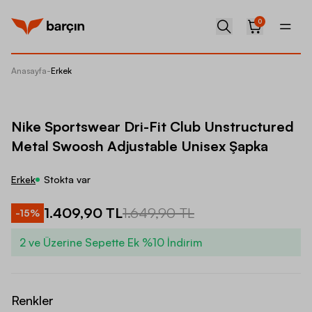
0
Anasayfa
-
Erkek
Nike Sp
Nike Sportswear Dri-Fit Club Unstructured
Metal Swoosh Adjustable Unisex Şapka
Erkek
Stokta var
1.409,90 TL
1.649,90 TL
-
15
%
2 ve Üzerine Sepette Ek %10 İndirim
Renkler