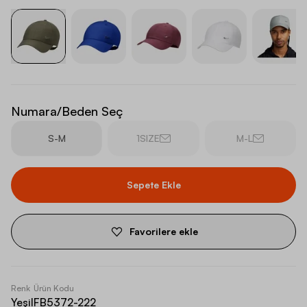
Numara/Beden Seç
S-M
1SIZE
M-L
Sepete Ekle
Favorilere ekle
Renk
Ürün Kodu
Yeşil
FB5372-222