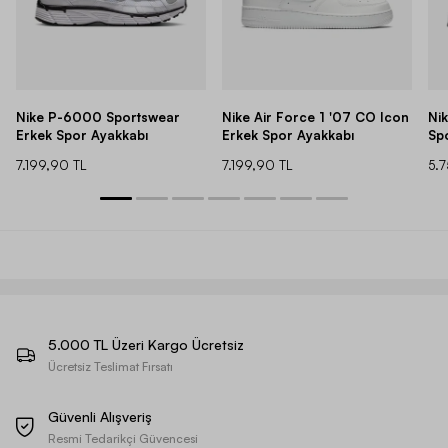
Nike P-6000 Sportswear
Nike Air Force 1 '07 CO Icon
Ni
Erkek Spor Ayakkabı
Erkek Spor Ayakkabı
Sp
7.199,90 TL
7.199,90 TL
5.
5.000 TL Üzeri Kargo Ücretsiz
Ücretsiz Teslimat Fırsatı
Güvenli Alışveriş
Resmi Tedarikçi Güvencesi