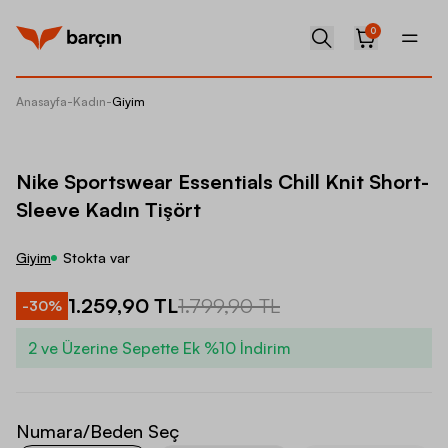
0
Anasayfa
-
Kadın
-
Giyim
Nike Sp
Nike Sportswear Essentials Chill Knit Short-
Sleeve Kadın Tişört
Giyim
Stokta var
1.259,90 TL
1.799,90 TL
-
30
%
2 ve Üzerine Sepette Ek %10 İndirim
Numara/Beden Seç