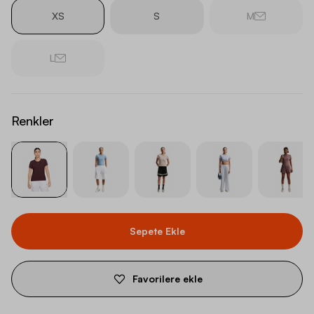
XS
S
M
L
Renkler
Sepete Ekle
Favorilere ekle