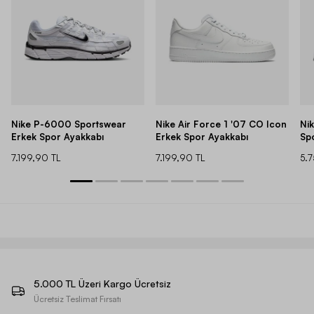
Nike P-6000 Sportswear
Nike Air Force 1 '07 CO Icon
Ni
Erkek Spor Ayakkabı
Erkek Spor Ayakkabı
Sp
7.199,90 TL
7.199,90 TL
5.
5.000 TL Üzeri Kargo Ücretsiz
Ücretsiz Teslimat Fırsatı