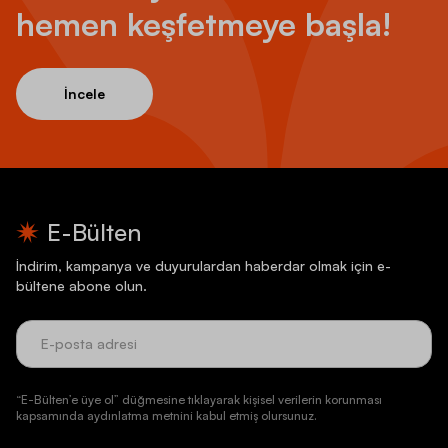
hemen keşfetmeye başla!
İncele
E-Bülten
İndirim, kampanya ve duyurulardan haberdar olmak için e-
bültene abone olun.
“E-Bülten’e üye ol” düğmesine tıklayarak kişisel verilerin korunması
kapsamında aydınlatma metnini kabul etmiş olursunuz.