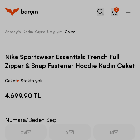
0
Anasayfa
-
Kadın
-
Giyim
-
Üst giyim
-
Ceket
Nike Sp
Nike Sportswear Essentials Trench Full
Zipper & Snap Fastener Hoodie Kadın Ceket
Ceket
Stokta yok
4.699,90 TL
Numara/Beden Seç
XS
S
M