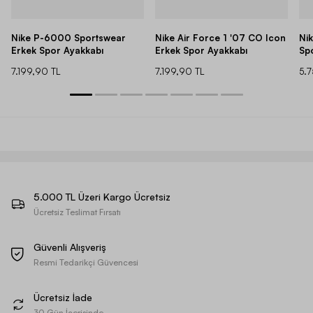
Nike P-6000 Sportswear
Nike Air Force 1 '07 CO Icon
Ni
Erkek Spor Ayakkabı
Erkek Spor Ayakkabı
Sp
7.199,90 TL
7.199,90 TL
5.
5.000 TL Üzeri Kargo Ücretsiz
Ücretsiz Teslimat Fırsatı
Güvenli Alışveriş
Resmi Tedarikçi Güvencesi
Ücretsiz İade
30 Gün İçerisinde