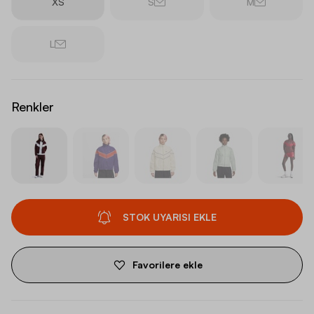
XS
S
M
L
Renkler
STOK UYARISI EKLE
Favorilere ekle