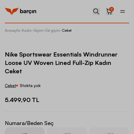
0
Anasayfa
-
Kadın
-
Giyim
-
Üst giyim
-
Ceket
Nike Sp
Nike Sportswear Essentials Windrunner
Loose UV Woven Lined Full-Zip Kadın
Ceket
Ceket
Stokta yok
5.499,90 TL
Numara/Beden Seç