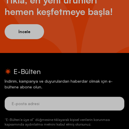
hemen keşfetmeye başla!
İncele
E-Bülten
İndirim, kampanya ve duyurulardan haberdar olmak için e-
bültene abone olun.
“E-Bülten’e üye ol” düğmesine tıklayarak kişisel verilerin korunması
kapsamında aydınlatma metnini kabul etmiş olursunuz.