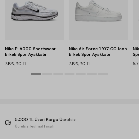
Nike P-6000 Sportswear
Nike Air Force 1 '07 CO Icon
Ni
Erkek Spor Ayakkabı
Erkek Spor Ayakkabı
Sp
7.199,90 TL
7.199,90 TL
5.
5.000 TL Üzeri Kargo Ücretsiz
Ücretsiz Teslimat Fırsatı