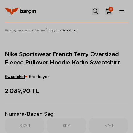
0
Anasayfa
-
Kadın
-
Giyim
-
Üst giyim
-
Sweatshirt
Nike Sp
Nike Sportswear French Terry Oversized
Fleece Pullover Hoodie Kadın Sweatshirt
Sweatshirt
Stokta yok
2.039,90 TL
Numara/Beden Seç
XS
S
M