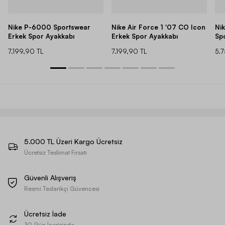
Nike P-6000 Sportswear
Nike Air Force 1 '07 CO Icon
Ni
Erkek Spor Ayakkabı
Erkek Spor Ayakkabı
Sp
7.199,90 TL
7.199,90 TL
5.
5.000 TL Üzeri Kargo Ücretsiz
Ücretsiz Teslimat Fırsatı
Güvenli Alışveriş
Resmi Tedarikçi Güvencesi
Ücretsiz İade
30 Gün İçerisinde