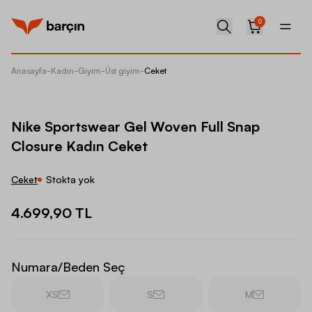
0
Anasayfa
-
Kadın
-
Giyim
-
Üst giyim
-
Ceket
Nike Sp
Nike Sportswear Gel Woven Full Snap
Closure Kadın Ceket
Ceket
Stokta yok
4.699,90 TL
Numara/Beden Seç
XS
S
M