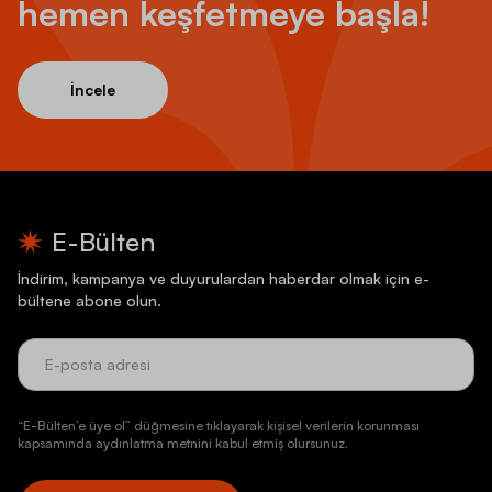
hemen keşfetmeye başla!
İncele
E-Bülten
İndirim, kampanya ve duyurulardan haberdar olmak için e-
bültene abone olun.
“E-Bülten’e üye ol” düğmesine tıklayarak kişisel verilerin korunması
kapsamında aydınlatma metnini kabul etmiş olursunuz.