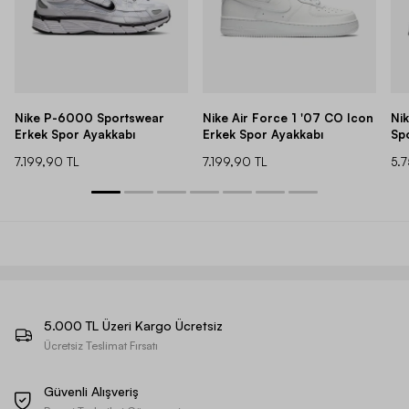
Nike P-6000 Sportswear
Nike Air Force 1 '07 CO Icon
Ni
Erkek Spor Ayakkabı
Erkek Spor Ayakkabı
Sp
7.199,90 TL
7.199,90 TL
5.
5.000 TL Üzeri Kargo Ücretsiz
Ücretsiz Teslimat Fırsatı
Güvenli Alışveriş