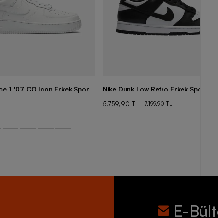
rce 1 '07 CO Icon Erkek Spor
Nike Dunk Low Retro Erkek Spor Aya
5.759,90 TL
7.199,90 TL
E-Bül