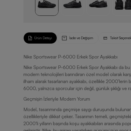
Ürün Detayı
İade ve Değişim
Taksit Seçenek
Nike Sportswear P-6000 Erkek Spor Ayakkabı
Nike Sportswear P-6000 Erkek Spor Ayakkabı da bu 
modern teknolojileri barındıran özel model olarak karş
ilham alarak tasarlanan ayakkabı, özellikle 2000’lerin
6000, yalnızca sporcular için değil, günlük şıklığı ve 
Geçmişin İzleriyle Modern Yorum
Model, tasarımında geçmişe saygı duruşunda bulunan
özellikleriyle dikkat çeker. Tasarımın temeli, geçmiştek
2000'li yılların başında koşu ayakkabıları arasında po
gelmiştir. Nike, bu mirası yaşatırken günümüzün spor 