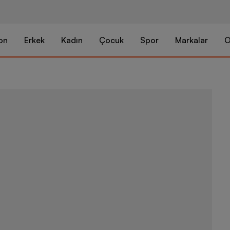
on
Erkek
Kadın
Çocuk
Spor
Markalar
O
Nike Sportsw