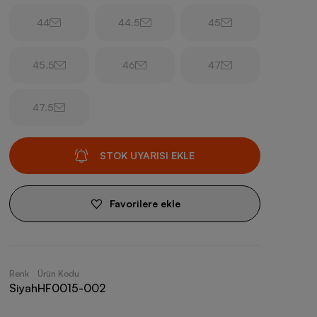
44
44.5
45
45.5
46
47
47.5
STOK UYARISI EKLE
Favorilere ekle
Renk
Ürün Kodu
Siyah
HF0015-002