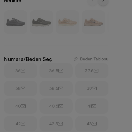
Renkler
Numara/Beden Seç
Beden Tablosu
36
36.5
37.5
38
38.5
39
40
40.5
41
42
42.5
43