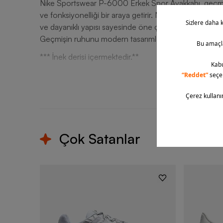
Nike Sportswear P-6000 Erkek Spor Ayakkabı, geçmişin
ve fonksiyonelliği bir araya getirir. Nike’ın efsanevi t
ve dayanıklı yapısı sayesinde öne çıkan Nike ayakkabı 
Geçmişin ruhunu modern tasarımla birleştiren modele 
*** İnek derisi içermektedir.**
T
Çok Satanlar