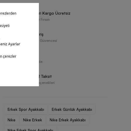
5.000 TL Üzeri Kargo Ücretsiz
Ücretsiz Teslimat Fırsatı
Güvenli Alışveriş
Resmi Tedarikçi Güvencesi
Ücretsiz İade
30 Gün İçerisinde
Vade Farksız 2 Taksit
Farklı Ödeme Seçenekleri
Erkek Spor Ayakkabı
Erkek Günlük Ayakkabı
Nike
Nike Erkek
Nike Erkek Ayakkabı
Nike Erkek Spor Ayakkabı