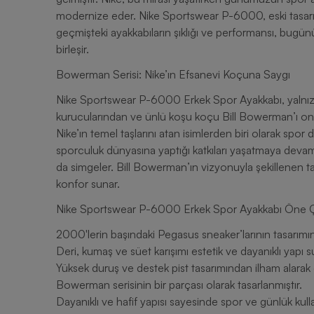
modernize eder. Nike Sportswear P-6000, eski tasarım
geçmişteki ayakkabıların şıklığı ve performansı, bugün
birleşir.
Bowerman Serisi: Nike’ın Efsanevi Koçuna Saygı
Nike Sportswear P-6000 Erkek Spor Ayakkabı, yalnızc
kurucularından ve ünlü koşu koçu Bill Bowerman’ı onu
Nike’ın temel taşlarını atan isimlerden biri olarak s
sporculuk dünyasına yaptığı katkıları yaşatmaya dev
da simgeler. Bill Bowerman’ın vizyonuyla şekillenen t
konfor sunar.
Nike Sportswear P-6000 Erkek Spor Ayakkabı Öne Çık
2000'lerin başındaki Pegasus sneaker’larının tasarımı
Deri, kumaş ve süet karışımı estetik ve dayanıklı yapı s
Yüksek duruş ve destek pist tasarımından ilham alarak 
Bowerman serisinin bir parçası olarak tasarlanmıştır.
Dayanıklı ve hafif yapısı sayesinde spor ve günlük kul