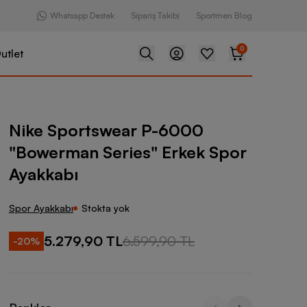
Whatsapp Destek
Sipariş Takibi
Sportmen Blog
0
utlet
ear P-6000 "Bowerman Series" Erkek Spor Ayakkabı
Nike Sportswear P-6000
"Bowerman Series" Erkek Spor
Ayakkabı
Spor Ayakkabı
Stokta yok
5.279,90 TL
6.599,90 TL
-
20
%