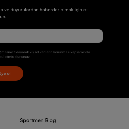
a ve duyurulardan haberdar olmak için e-
un.
ğmesine tıklayarak kişisel verilerin korunması kapsamında
ul etmiş olursunuz.
üye ol
Sportmen Blog