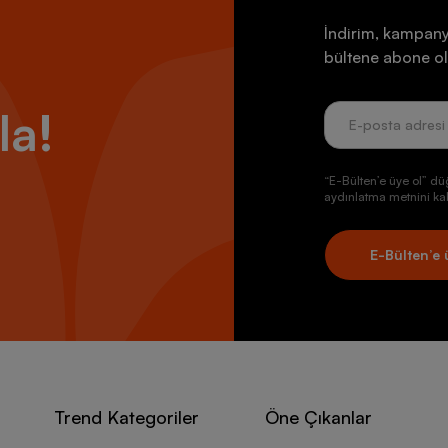
İndirim, kampany
bültene abone ol
la!
“E-Bülten’e üye ol” dü
aydınlatma metnini kab
E-Bülten’e 
Trend Kategoriler
Öne Çıkanlar