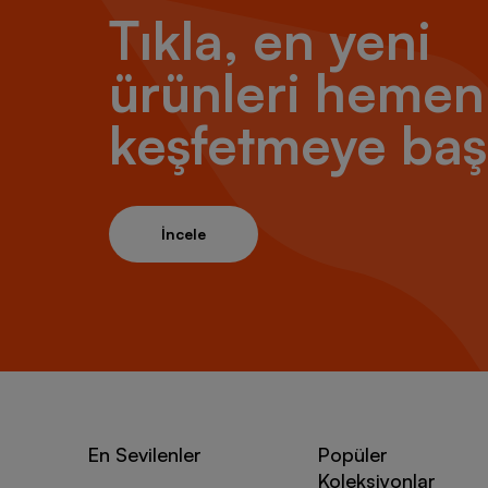
Tıkla, en yeni
ürünleri hemen
keşfetmeye baş
İncele
En Sevilenler
Popüler
Koleksiyonlar