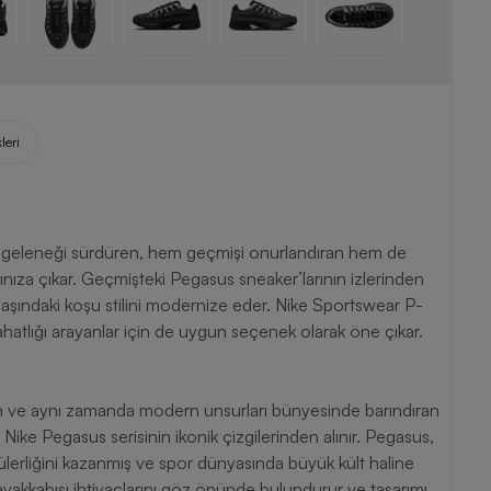
leri
geleneği sürdüren, hem geçmişi onurlandıran hem de
ınıza çıkar. Geçmişteki Pegasus sneaker’larının izlerinden
 başındaki koşu stilini modernize eder. Nike Sportswear P-
rahatlığı arayanlar için de uygun seçenek olarak öne çıkar.
 ve aynı zamanda modern unsurları bünyesinde barındıran
i Nike Pegasus serisinin ikonik çizgilerinden alınır. Pegasus,
pülerliğini kazanmış ve spor dünyasında büyük kült haline
ayakkabısı ihtiyaçlarını göz önünde bulundurur ve tasarımı