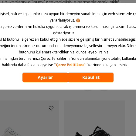
 ikonlarını günümüz teknolojisiyle harmanlayarak, şıklığı
asarım anlayışı, P-6000 ile modern form kazanır. Konforlu, şık
spor aktivitelerinde ve günlük kullanımda dikkat çeker.
Barcin.com üzerinden sahip olabilirsiniz.
ümünü göster