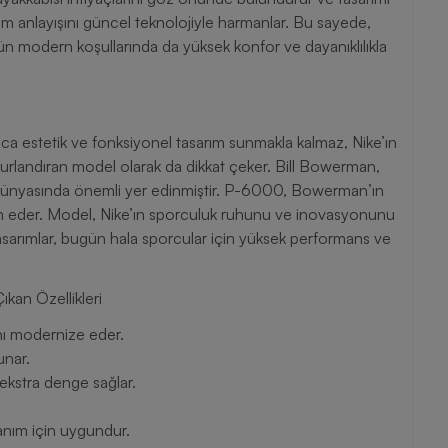
 anlayışını güncel teknolojiyle harmanlar. Bu sayede,
ün modern koşullarında da yüksek konfor ve dayanıklılıkla
a estetik ve fonksiyonel tasarım sunmakla kalmaz, Nike’ın
rlandıran model olarak da dikkat çeker. Bill Bowerman,
por dünyasında önemli yer edinmiştir. P-6000, Bowerman’ın
am eder. Model, Nike’ın sporculuk ruhunu ve inovasyonunu
asarımlar, bugün hala sporcular için yüksek performans ve
an Özellikleri
nı modernize eder.
unar.
ekstra denge sağlar.
lanım için uygundur.