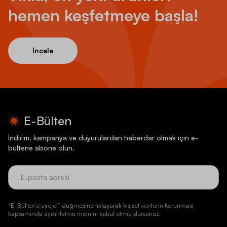
hemen keşfetmeye başla!
İncele
E-Bülten
İndirim, kampanya ve duyurulardan haberdar olmak için e-
bültene abone olun.
“E-Bülten’e üye ol” düğmesine tıklayarak kişisel verilerin korunması
kapsamında aydınlatma metnini kabul etmiş olursunuz.