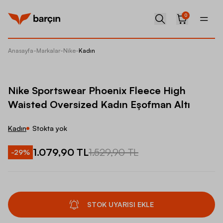
0
Anasayfa
-
Markalar
-
Nike
-
Kadın
Nike Sp
Nike Sportswear Phoenix Fleece High
Waisted Oversized Kadın Eşofman Altı
Kadın
Stokta yok
1.079,90 TL
1.529,90 TL
-
29
%
STOK UYARISI EKLE