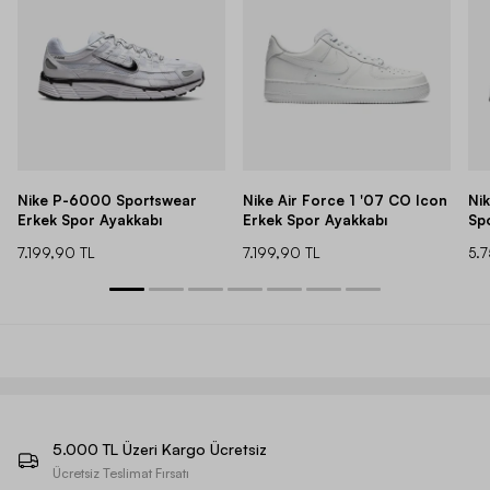
Nike P-6000 Sportswear
Nike Air Force 1 '07 CO Icon
Ni
Erkek Spor Ayakkabı
Erkek Spor Ayakkabı
Sp
7.199,90 TL
7.199,90 TL
5.
5.000 TL Üzeri Kargo Ücretsiz
Ücretsiz Teslimat Fırsatı