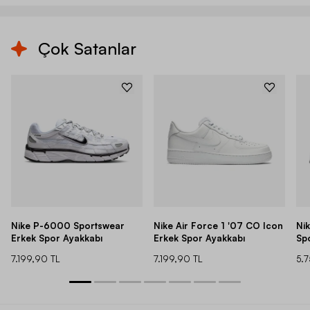
Çok Satanlar
Nike P-6000 Sportswear
Nike Air Force 1 '07 CO Icon
Ni
Erkek Spor Ayakkabı
Erkek Spor Ayakkabı
Sp
7.199,90 TL
7.199,90 TL
5.