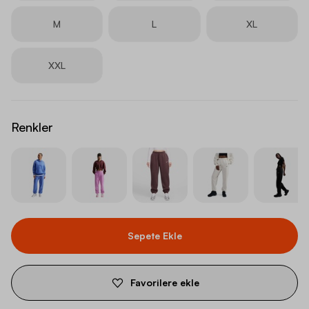
M
L
XL
XXL
Renkler
Sepete Ekle
Favorilere ekle