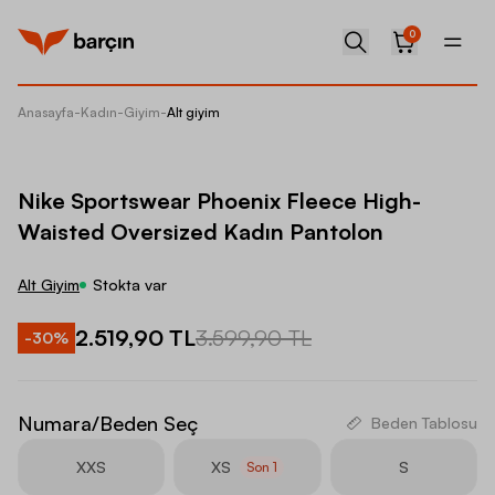
0
Anasayfa
-
Kadın
-
Giyim
-
Alt giyim
Nike Sp
Nike Sportswear Phoenix Fleece High-
Waisted Oversized Kadın Pantolon
Alt Giyim
Stokta var
2.519,90 TL
3.599,90 TL
-
30
%
Numara/Beden Seç
Beden Tablosu
XXS
XS
S
Son
1