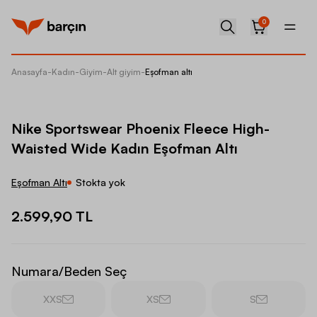
0
Anasayfa
-
Kadın
-
Giyim
-
Alt giyim
-
Eşofman altı
Nike Sp
Nike Sportswear Phoenix Fleece High-
Waisted Wide Kadın Eşofman Altı
Eşofman Altı
Stokta yok
2.599,90 TL
Numara/Beden Seç
XXS
XS
S