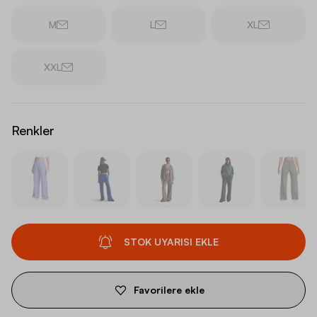
M
L
XL
XXL
Renkler
STOK UYARISI EKLE
Favorilere ekle