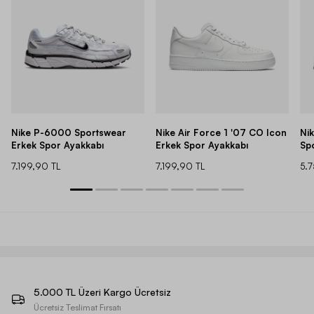
Nike P-6000 Sportswear
Nike Air Force 1 '07 CO Icon
Ni
Erkek Spor Ayakkabı
Erkek Spor Ayakkabı
Sp
7.199,90 TL
7.199,90 TL
5.
5.000 TL Üzeri Kargo Ücretsiz
Ücretsiz Teslimat Fırsatı