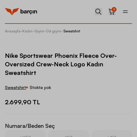
0
Anasayfa
-
Kadın
-
Giyim
-
Üst giyim
-
Sweatshirt
Nike Sp
Nike Sportswear Phoenix Fleece Over-
Oversized Crew-Neck Logo Kadın
Sweatshirt
Sweatshirt
Stokta yok
2.699,90 TL
Numara/Beden Seç