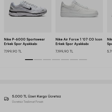
Nike P-6000 Sportswear
Nike Air Force 1 '07 CO Icon
Ni
Erkek Spor Ayakkabı
Erkek Spor Ayakkabı
Sp
7.199,90 TL
7.199,90 TL
5.
5.000 TL Üzeri Kargo Ücretsiz
Ücretsiz Teslimat Fırsatı