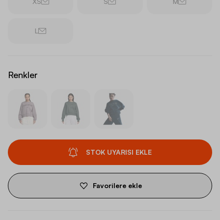
XS
S
M
L
Renkler
STOK UYARISI EKLE
Favorilere ekle