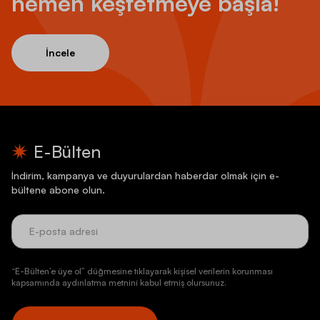
hemen keşfetmeye başla!
İncele
E-Bülten
İndirim, kampanya ve duyurulardan haberdar olmak için e-
bültene abone olun.
“E-Bülten’e üye ol” düğmesine tıklayarak kişisel verilerin korunması
kapsamında aydınlatma metnini kabul etmiş olursunuz.