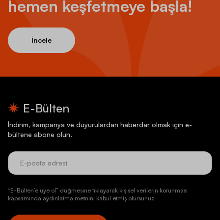
hemen keşfetmeye başla!
İncele
E-Bülten
İndirim, kampanya ve duyurulardan haberdar olmak için e-
bültene abone olun.
“E-Bülten’e üye ol” düğmesine tıklayarak kişisel verilerin korunması
kapsamında aydınlatma metnini kabul etmiş olursunuz.