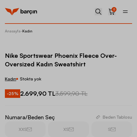
0
Anasayfa
-
Kadın
Nike Sp
Nike Sportswear Phoenix Fleece Over-
Oversized Kadın Sweatshirt
Kadın
Stokta yok
2.699,90 TL
3.599,90 TL
-
25
%
Numara/Beden Seç
Beden Tablosu
XXS
XS
S