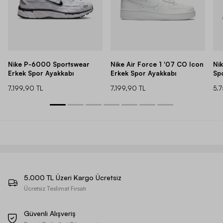
Nike P-6000 Sportswear
Nike Air Force 1 '07 CO Icon
Ni
Erkek Spor Ayakkabı
Erkek Spor Ayakkabı
Sp
7.199,90 TL
7.199,90 TL
5.
5.000 TL Üzeri Kargo Ücretsiz
Ücretsiz Teslimat Fırsatı
Güvenli Alışveriş