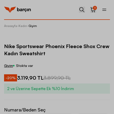
0
Anasayfa
-
Kadın
-
Giyim
Nike Sp
Nike Sportswear Phoenix Fleece Shox Crew
Kadın Sweatshirt
Giyim
Stokta var
3.119,90 TL
3.899,90 TL
-
20
%
2 ve Üzerine Sepette Ek %10 İndirim
Numara/Beden Seç