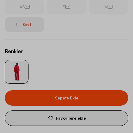
XS
S
M
L
Son
1
Renkler
Sepete Ekle
Favorilere ekle