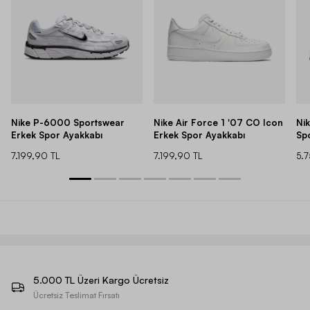
Nike P-6000 Sportswear
Nike Air Force 1 '07 CO Icon
Ni
Erkek Spor Ayakkabı
Erkek Spor Ayakkabı
Sp
7.199,90 TL
7.199,90 TL
5.
5.000 TL Üzeri Kargo Ücretsiz
Ücretsiz Teslimat Fırsatı