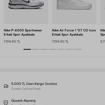
Nike P-6000 Sportswear
Nike Air Force 1 '07 CO Icon
Ni
Erkek Spor Ayakkabı
Erkek Spor Ayakkabı
Sp
7.199,90 TL
7.199,90 TL
5.
5.000 TL Üzeri Kargo Ücretsiz
Ücretsiz Teslimat Fırsatı
Güvenli Alışveriş