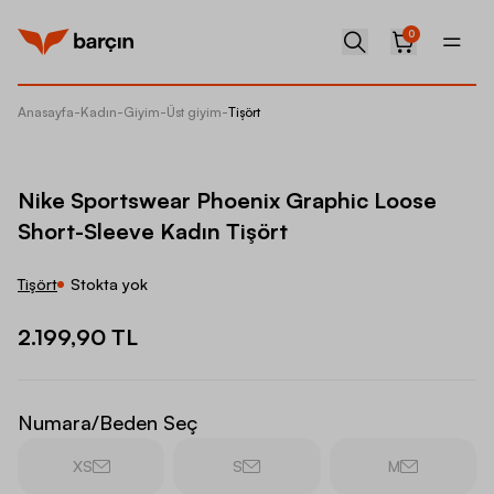
0
Anasayfa
-
Kadın
-
Giyim
-
Üst giyim
-
Tişört
Nike Sp
Nike Sportswear Phoenix Graphic Loose
Short-Sleeve Kadın Tişört
Tişört
Stokta yok
2.199,90 TL
Numara/Beden Seç
XS
S
M