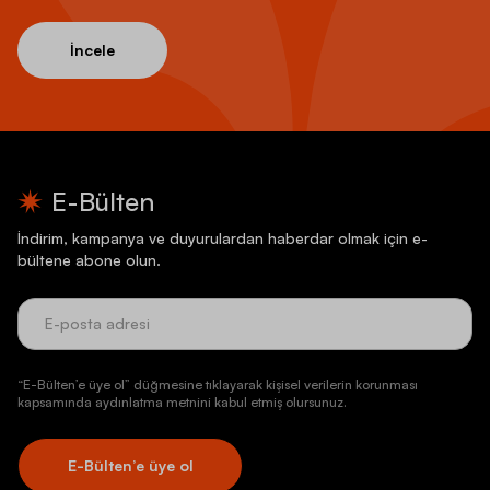
İncele
E-Bülten
İndirim, kampanya ve duyurulardan haberdar olmak için e-
bültene abone olun.
“E-Bülten’e üye ol” düğmesine tıklayarak kişisel verilerin korunması
kapsamında aydınlatma metnini kabul etmiş olursunuz.
E-Bülten’e üye ol