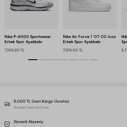
Nike P-6000 Sportswear
Nike Air Force 1 '07 CO Icon
Ni
Erkek Spor Ayakkabı
Erkek Spor Ayakkabı
Sp
7.199,90 TL
7.199,90 TL
5.
5.000 TL Üzeri Kargo Ücretsiz
Ücretsiz Teslimat Fırsatı
Güvenli Alışveriş