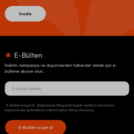
İncele
E-Bülten
İndirim, kampanya ve duyurulardan haberdar olmak için e-
bültene abone olun.
“E-Bülten’e üye ol” düğmesine tıklayarak kişisel verilerin korunması
kapsamında aydınlatma metnini kabul etmiş olursunuz.
E-Bülten’e üye ol