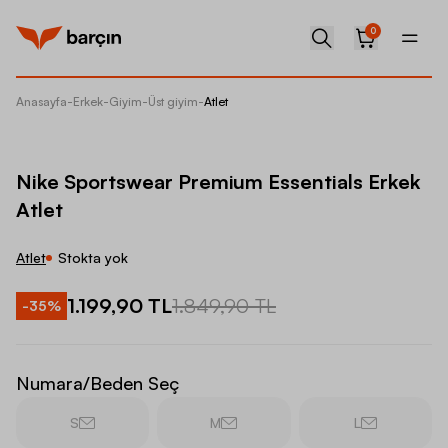
0
Anasayfa
-
Erkek
-
Giyim
-
Üst giyim
-
Atlet
Nike Sp
Nike Sportswear Premium Essentials Erkek
Atlet
Atlet
Stokta yok
1.199,90 TL
1.849,90 TL
-
35
%
Numara/Beden Seç
S
M
L