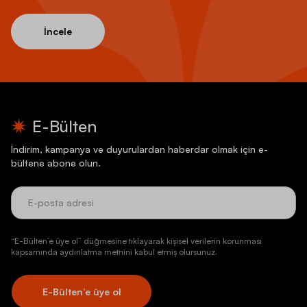
İncele
E-Bülten
İndirim, kampanya ve duyurulardan haberdar olmak için e-
bültene abone olun.
“E-Bülten’e üye ol” düğmesine tıklayarak kişisel verilerin korunması
kapsamında aydınlatma metnini kabul etmiş olursunuz.
E-Bülten’e üye ol