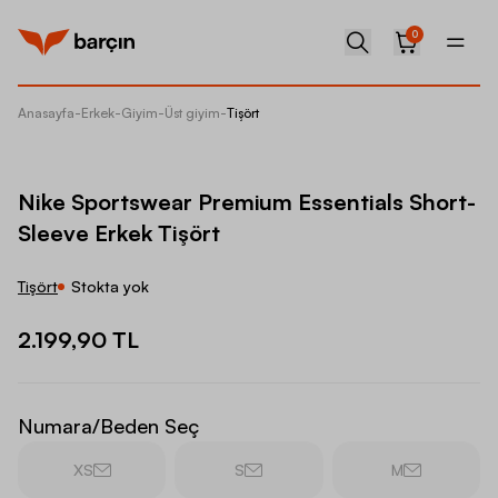
0
Anasayfa
-
Erkek
-
Giyim
-
Üst giyim
-
Tişört
Nike Sp
Nike Sportswear Premium Essentials Short-
Sleeve Erkek Tişört
Tişört
Stokta yok
2.199,90 TL
Numara/Beden Seç
XS
S
M