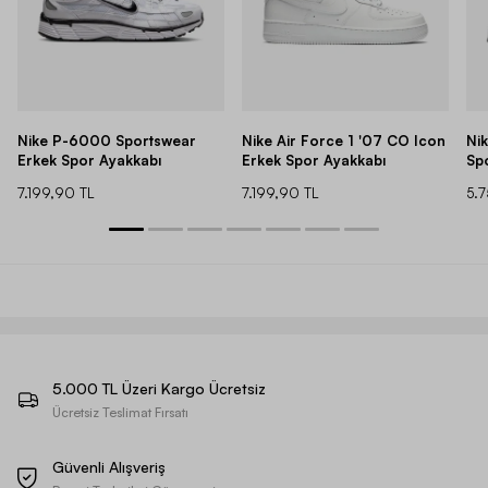
Nike P-6000 Sportswear
Nike Air Force 1 '07 CO Icon
Ni
Erkek Spor Ayakkabı
Erkek Spor Ayakkabı
Sp
7.199,90 TL
7.199,90 TL
5.
5.000 TL Üzeri Kargo Ücretsiz
Ücretsiz Teslimat Fırsatı
Güvenli Alışveriş