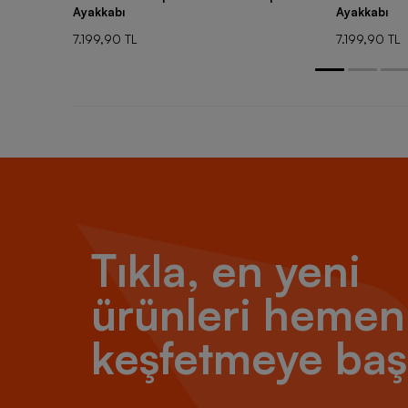
Ayakkabı
Ayakkabı
7.199,90 TL
7.199,90 TL
Tıkla, en yeni
ürünleri hemen
keşfetmeye baş