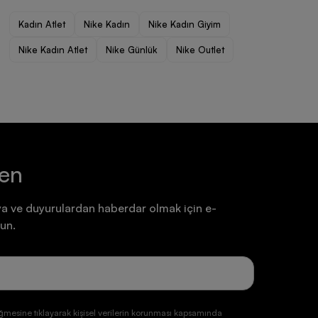
Ayakkabı
Ayakkabı
Kadın Atlet
Nike Kadın
Nike Kadın Giyim
7.199,90 TL
7.199,90 TL
Nike Kadın Atlet
Nike Günlük
Nike Outlet
ten
a ve duyurulardan haberdar olmak için e-
un.
ğmesine tıklayarak kişisel verilerin korunması kapsamında