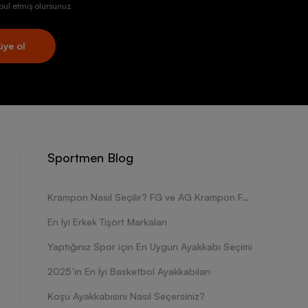
ul etmiş olursunuz.
üye ol
Sportmen Blog
Krampon Nasıl Seçilir? FG ve AG Krampon Farkları Nelerdir?
En İyi Erkek Tişört Markaları
Yaptığınız Spor için En Uygun Ayakkabı Seçimi
2025’in En İyi Basketbol Ayakkabıları
Koşu Ayakkabısını Nasıl Seçersiniz?