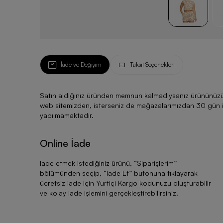
İade ve Değişim
Taksit Seçenekleri
Satın aldığınız üründen memnun kalmadıysanız ürününüzü ku
web sitemizden, isterseniz de mağazalarımızdan 30 gün için
yapılmamaktadır.
Online İade
İade etmek istediğiniz ürünü, “
Siparişlerim
”
bölümünden seçip, “
İade Et
” butonuna tıklayarak
ücretsiz iade için Yurtiçi Kargo kodunuzu oluşturabilir
ve kolay iade işlemini gerçekleştirebilirsiniz.