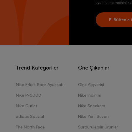
aydınlatma metnini kab
E-Bülten’e 
Trend Kategoriler
Öne Çıkanlar
Nike Erkek Spor Ayakkabı
Okul Alışverişi
Nike P-6000
Nike İndirimi
Nike Outlet
Nike Sneakers
adidas Spezial
Nike Yeni Sezon
The North Face
Sürdürülebilir Ürünler