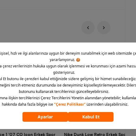
rce 1 '07 CO Icon Erkek Spor
Nike Dunk Low Retro Erkek Spor Aya