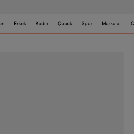
on
Erkek
Kadın
Çocuk
Spor
Markalar
O
Nike Sportsw