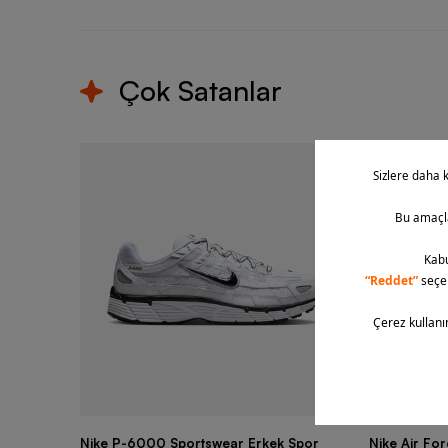
Çok Satanlar
Nike P-6000 Sportswear Erkek Spor
Nike Air Fo