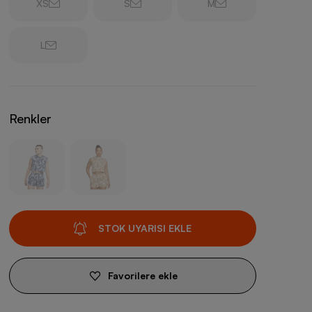
XS
S
M
L
Renkler
STOK UYARISI EKLE
Favorilere ekle