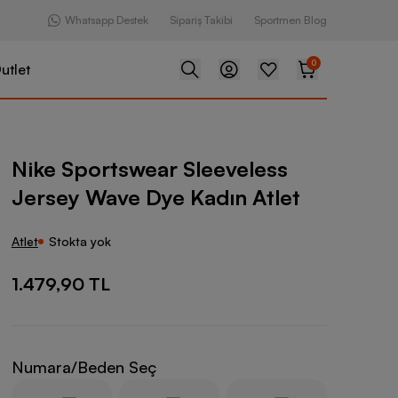
Whatsapp Destek
Sipariş Takibi
Sportmen Blog
0
utlet
ear Sleeveless Jersey Wave Dye Kadın Atlet
Nike Sportswear Sleeveless
Jersey Wave Dye Kadın Atlet
Atlet
Stokta yok
1.479,90 TL
Numara/Beden Seç