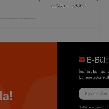
5.759,90 TL
7.199,90 TL
E-Bül
İndirim, kampany
bültene abone ol
la!
“E-Bülten’e üye ol” dü