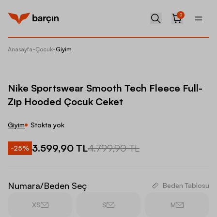
0
Anasayfa
-
Çocuk
-
Giyim
Nike Sp
Nike Sportswear Smooth Tech Fleece Full-
Zip Hooded Çocuk Ceket
Giyim
Stokta yok
3.599,90 TL
4.799,90 TL
-
25
%
Numara/Beden Seç
Beden Tablosu
XS
S
M