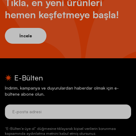
Tıkla, en yeni ürünleri
hemen keşfetmeye başla!
İncele
E-Bülten
İndirim, kampanya ve duyurulardan haberdar olmak için e-
bültene abone olun.
“E-Bülten’e üye ol” düğmesine tıklayarak kişisel verilerin korunması
kapsamında aydınlatma metnini kabul etmiş olursunuz.