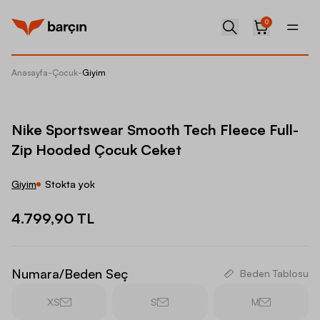
0
Anasayfa
-
Çocuk
-
Giyim
Nike Sp
Nike Sportswear Smooth Tech Fleece Full-
Zip Hooded Çocuk Ceket
Giyim
Stokta yok
4.799,90 TL
Numara/Beden Seç
Beden Tablosu
XS
S
M