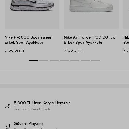
Nike P-6000 Sportswear
Nike Air Force 1 '07 CO Icon
Ni
Erkek Spor Ayakkabı
Erkek Spor Ayakkabı
Sp
7.199,90 TL
7.199,90 TL
5.
5.000 TL Üzeri Kargo Ücretsiz
Ücretsiz Teslimat Fırsatı
Güvenli Alışveriş