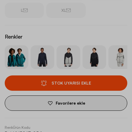
L
XL
Renkler
STOK UYARISI EKLE
Favorilere ekle
Renk
Ürün Kodu