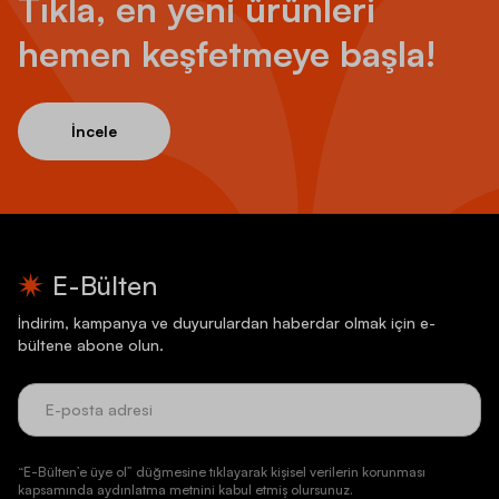
Tıkla, en yeni ürünleri
hemen keşfetmeye başla!
İncele
E-Bülten
İndirim, kampanya ve duyurulardan haberdar olmak için e-
bültene abone olun.
“E-Bülten’e üye ol” düğmesine tıklayarak kişisel verilerin korunması
kapsamında aydınlatma metnini kabul etmiş olursunuz.